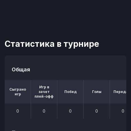
Статистика в турнире
Общая
Игр в
Сыграно
зачет
Побед
Голы
Передач
игр
плей-офф
0
0
0
0
0