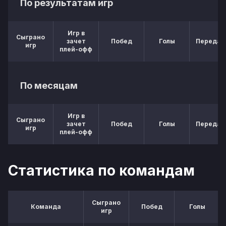
По результатам игр
Игр в
Сыграно
зачет
Побед
Голы
Передач
игр
плей-офф
По месяцам
Игр в
Сыграно
зачет
Побед
Голы
Передач
игр
плей-офф
Статистика по командам
Сыграно
Команда
Побед
Голы
игр