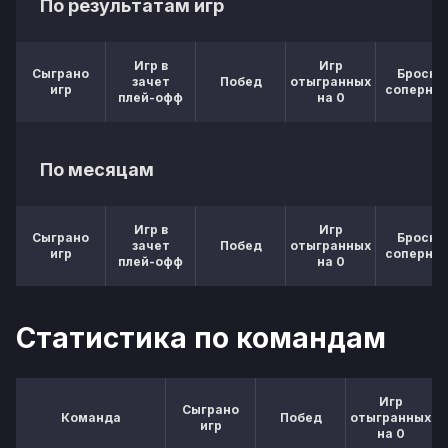
По результатам игр
Игр в
Игр
Сыграно
Броски
зачет
Побед
отыгранных
игр
соперни
плей-офф
на 0
По месяцам
Игр в
Игр
Сыграно
Броски
зачет
Побед
отыгранных
игр
соперни
плей-офф
на 0
Статистика по командам
Игр
Сыграно
Команда
Побед
отыгранных
игр
на 0