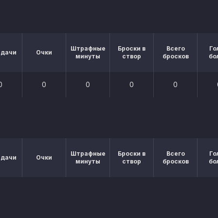
Штрафные
Броски в
Всего
Го
едачи
Очки
минуты
створ
бросков
бо
0
0
0
0
0
Штрафные
Броски в
Всего
Го
едачи
Очки
минуты
створ
бросков
бо