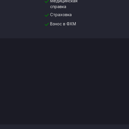
Медицинская
справка
Страховка
Взнос в ФХМ