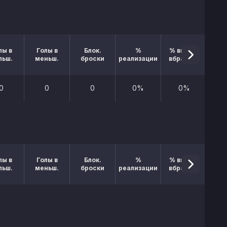
лы в
Голы в
Блок.
%
% выигр.
льш.
меньш.
броски
реализации
вбрасыв.
0
0
0
0%
0%
лы в
Голы в
Блок.
%
% выигр.
льш.
меньш.
броски
реализации
вбрасыв.