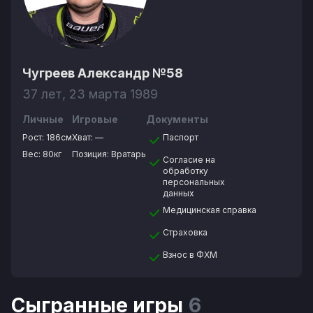
Чугреев Александр
№58
37 лет, 23 марта 1989
Личные
Игровые
Документы
Рост:
186см
Хват:
—
Паспорт
Вес:
80кг
Позиция:
Вратарь
Согласие на
обработку
персональных
данных
Медицинская справка
Страховка
Взнос в ФХМ
Сыгранные игры
6