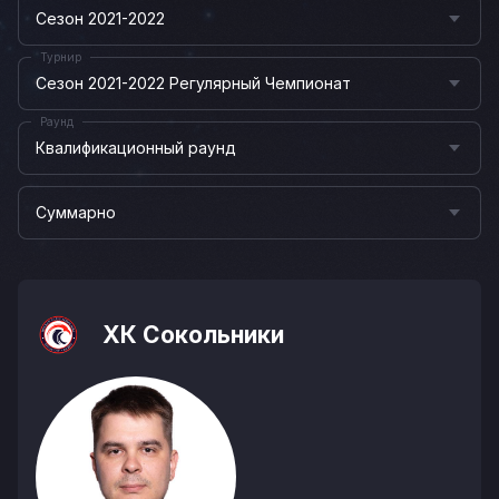
Сезон 2021-2022
Турнир
Сезон 2021-2022 Регулярный Чемпионат
Раунд
Квалификационный раунд
Суммарно
ХК Сокольники