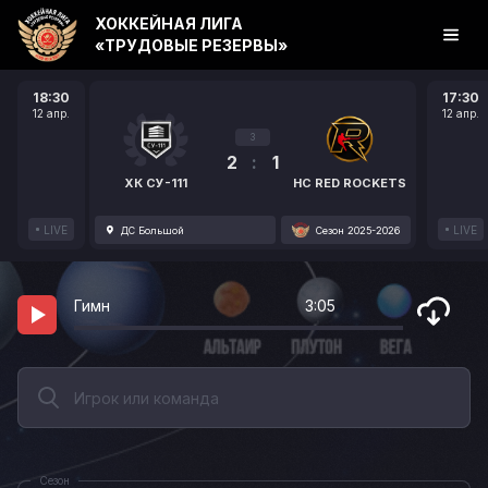
ХОККЕЙНАЯ ЛИГА
«ТРУДОВЫЕ РЕЗЕРВЫ»
18:30
17:30
12 апр.
12 апр.
3
2
:
1
ХК СУ-111
HC RED ROCKETS
LIVE
LIVE
ДС Большой
Сезон 2025-2026
Гимн
3:05
Сезон