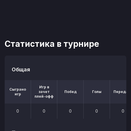
Статистика в турнире
Общая
Игр в
Сыграно
зачет
Побед
Голы
Передач
игр
плей-офф
0
0
0
0
0