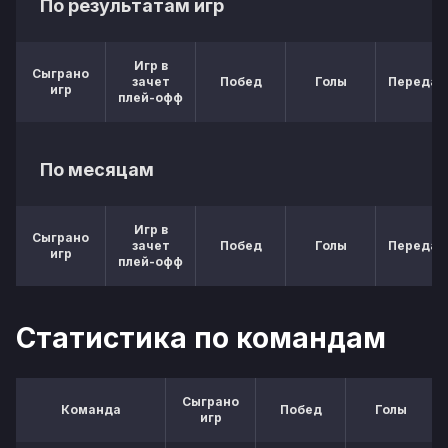
По результатам игр
Игр в
Сыграно
зачет
Побед
Голы
Передач
игр
плей-офф
По месяцам
Игр в
Сыграно
зачет
Побед
Голы
Передач
игр
плей-офф
Статистика по командам
Сыграно
Команда
Побед
Голы
игр