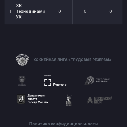
ХК
1
Технодинамика
0
0
0
УК
ХОККЕЙНАЯ ЛИГА «ТРУДОВЫЕ РЕЗЕРВЫ»
Политика конфиденциальности