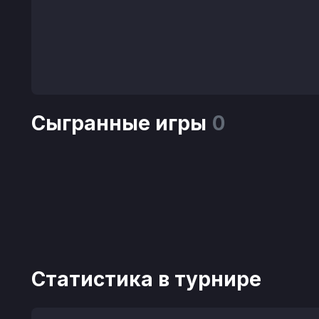
Сыгранные игры
0
Статистика в турнире