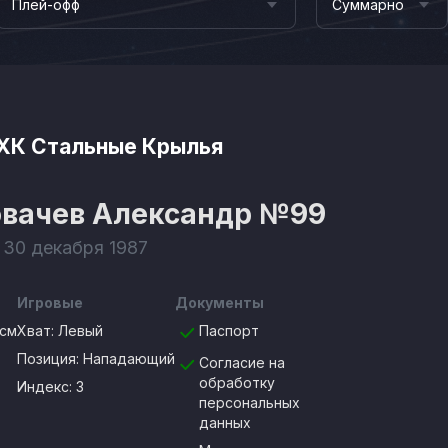
Плей-офф
Суммарно
ХК Стальные Крылья
овачев Александр
№99
 30 декабря 1987
Игровые
Документы
0см
Хват:
Левый
Паспорт
Позиция:
Нападающий
Согласие на
обработку
Индекс: 3
персональных
данных