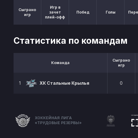
Игр в
Сыграно
зачет
Побед
Голы
Пер
игр
плей-офф
Статистика по командам
Сыграно
Команда
игр
1
ХК Стальные Крылья
0
ХОККЕЙНАЯ ЛИГА
«ТРУДОВЫЕ РЕЗЕРВЫ»