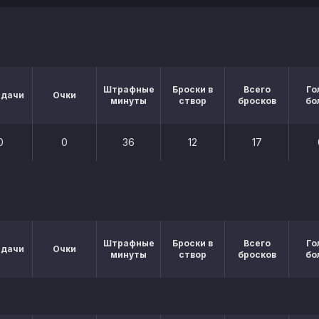
Штрафные
Броски в
Всего
Го
едачи
Очки
минуты
створ
бросков
бо
0
0
36
12
17
Штрафные
Броски в
Всего
Го
едачи
Очки
минуты
створ
бросков
бо