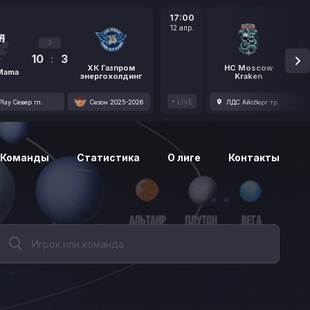
17:00
12 апр.
3
10
:
3
1
ХК Газпром
HC Moscow
 Mama
энергохолдинг
Kraken
LIVE
lay Север гл.
Сезон 2025-2026
ЛДС Айсберг тр.
Команды
Статистика
О лиге
Контакты