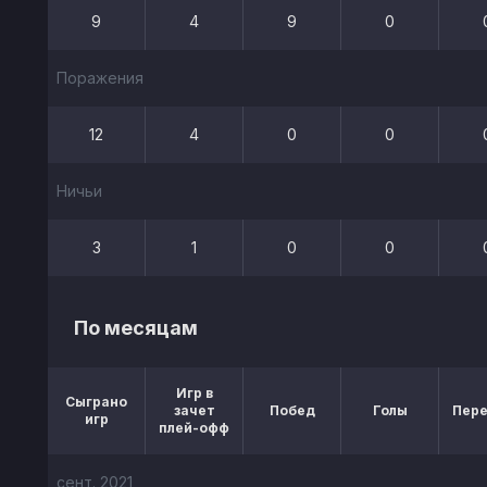
9
4
9
0
Поражения
12
4
0
0
Ничьи
3
1
0
0
По месяцам
Игр в
Сыграно
зачет
Побед
Голы
Пер
игр
плей-офф
сент. 2021