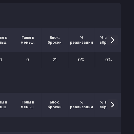
лы в
Голы в
Блок.
%
% выигр.
льш.
меньш.
броски
реализации
вбрасыв.
0
0
21
0%
0%
лы в
Голы в
Блок.
%
% выигр.
льш.
меньш.
броски
реализации
вбрасыв.