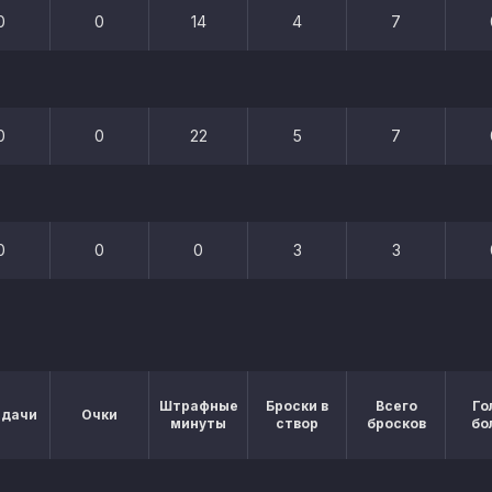
0
0
14
4
7
0
0
22
5
7
0
0
0
3
3
Штрафные
Броски в
Всего
Го
едачи
Очки
минуты
створ
бросков
бо