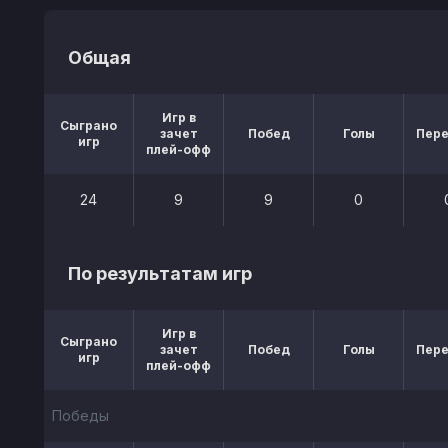
Общая
Игр в
Сыграно
зачет
Побед
Голы
Пер
игр
плей-офф
24
9
9
0
По результатам игр
Игр в
Сыграно
зачет
Побед
Голы
Пер
игр
плей-офф
Победы