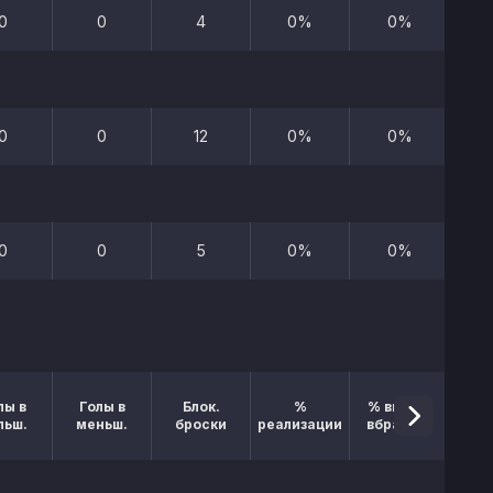
0
0
4
0%
0%
0
0
12
0%
0%
0
0
5
0%
0%
лы в
Голы в
Блок.
%
% выигр.
льш.
меньш.
броски
реализации
вбрасыв.