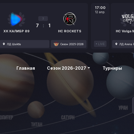
17:00
12 апр.
3
7
:
1
ХК КАЛИБР 89
HC ROCKETS
HC Volga
LIVE
ЛД Шайба
Сезон 2025-2026
ЛД Arena P
Главная
Сезон 2026-2027
Турниры