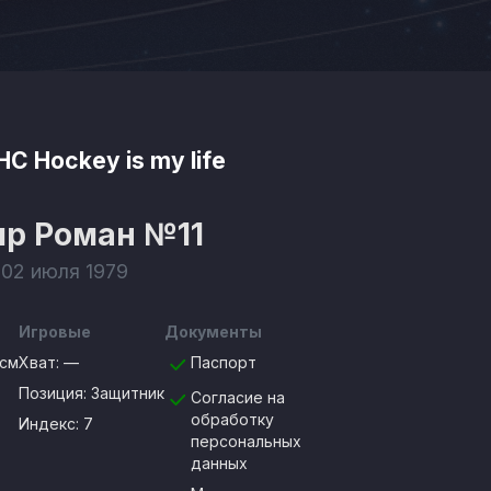
НС Hockey is my life
яр Роман
№11
 02 июля 1979
Игровые
Документы
0см
Хват:
—
Паспорт
Позиция:
Защитник
Согласие на
обработку
Индекс: 7
персональных
данных