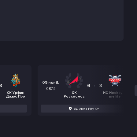
09 нояб.
3
6
:
3
08:15
ХК Урфин
ХК
НС Hockey is
Джюс Про
Роскосмос
my life
ЛД Arena Play Юг