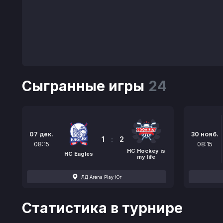
Сыгранные игры
24
07 дек.
30 нояб.
1
:
2
08:15
08:15
НС Hockey is
HC Eagles
my life
ЛД Arena Play Юг
Статистика в турнире