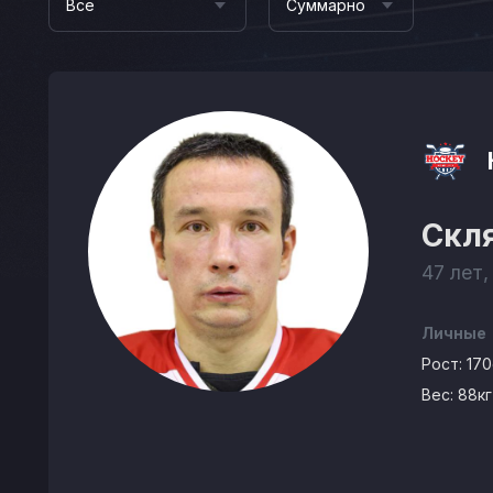
Все
Суммарно
Скл
47 лет,
Личные
Рост:
17
Вес:
88кг