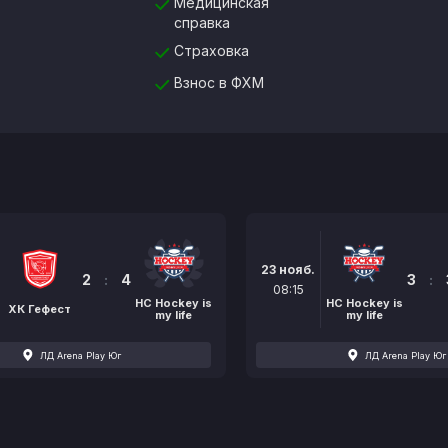
Медицинская
справка
Страховка
Взнос в ФХМ
23 нояб.
2
:
4
3
:
08:15
НС Hockey is
НС Hockey is
ХК Гефест
my life
my life
ЛД Arena Play Юг
ЛД Arena Play Юг