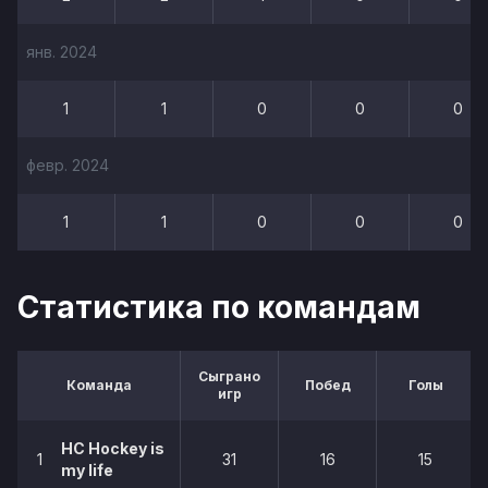
янв. 2024
1
1
0
0
0
февр. 2024
1
1
0
0
0
Статистика по командам
Сыграно
Команда
Побед
Голы
игр
НС Hockey is
1
31
16
15
my life