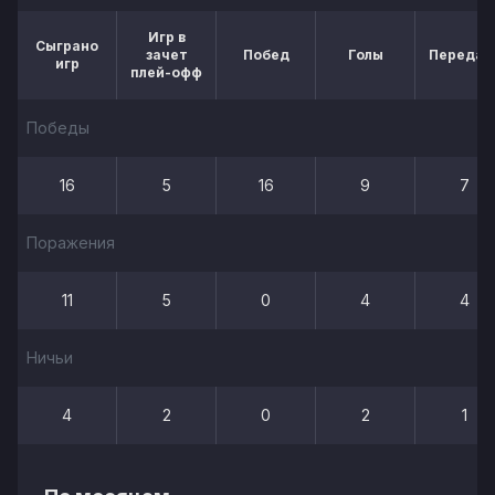
Игр в
Сыграно
зачет
Побед
Голы
Передач
игр
плей-офф
Победы
16
5
16
9
7
Поражения
11
5
0
4
4
Ничьи
4
2
0
2
1