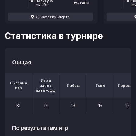
НС Hockey is
НС Ho
HC Wolta
my life
my
ЛД Arena Play Север тр.
Статистика в турнире
Общая
Игр в
Сыграно
зачет
Побед
Голы
Передач
игр
плей-офф
31
12
16
15
12
По результатам игр