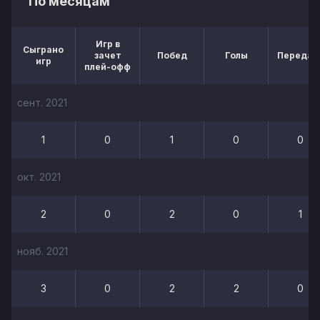
По месяцам
Игр в
Сыграно
зачет
Побед
Голы
Передач
игр
плей-офф
сент. 2021
1
0
1
0
0
окт. 2021
2
0
2
0
1
нояб. 2021
3
0
2
2
0