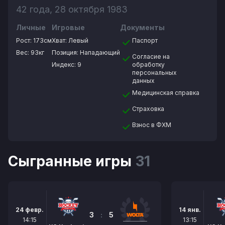
42 года, 28 октября 1983
Личные
Игровые
Документы
Рост:
173см
Хват:
Левый
Паспорт
Вес:
93кг
Позиция:
Нападающий
Согласие на
Индекс: 9
обработку
персональных
данных
Медицинская справка
Страховка
Взнос в ФХМ
Сыгранные игры
31
24 февр.
14 янв.
3
:
5
14:15
13:15