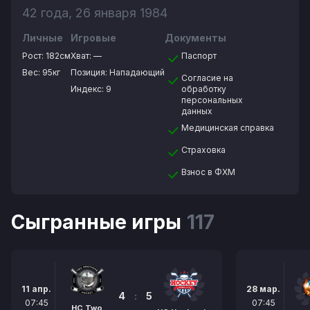
42 года, 26 января 1984
Личные
Игровые
Документы
Рост:
182см
Хват:
—
Паспорт
Вес:
95кг
Позиция:
Нападающий
Согласие на
Индекс: 9
обработку
персональных
данных
Медицинская справка
Страховка
Взнос в ФХМ
Сыгранные игры
117
11 апр.
28 мар.
4
:
5
07:45
07:45
HC Two