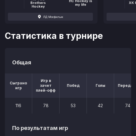
НС Hockey is
Brothers
ХК 
my life
Hockey
ЛД Мосфильм
Статистика в турнире
Общая
Игр в
Сыграно
зачет
Побед
Голы
Передач
игр
плей-офф
116
78
53
42
74
По результатам игр