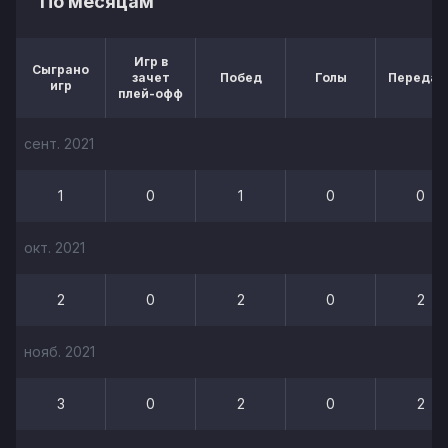
По месяцам
Игр в
Сыграно
зачет
Побед
Голы
Передач
игр
плей-офф
сент. 2021
1
0
1
0
0
окт. 2021
2
0
2
0
2
нояб. 2021
3
0
2
0
2