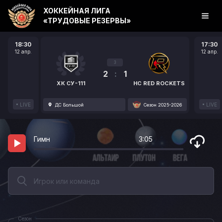
ХОККЕЙНАЯ ЛИГА
«ТРУДОВЫЕ РЕЗЕРВЫ»
18:30
17:30
12 апр.
12 апр.
3
2
:
1
ХК СУ-111
HC RED ROCKETS
LIVE
LIVE
ДС Большой
Сезон 2025-2026
Гимн
3:05
Сезон