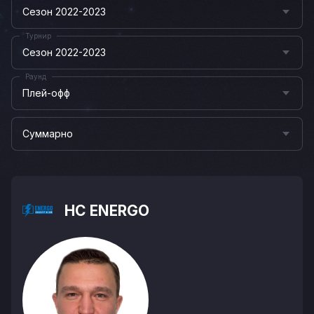
Сезон 2022-2023
Турнир
Сезон 2022-2023
Раунд
Плей-офф
Суммарно
HC ENERGO