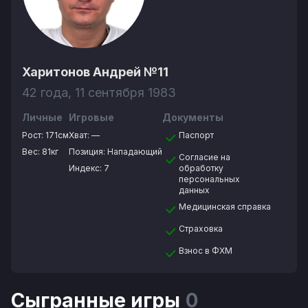
Харитонов Андрей
№11
42 года, 11 сентября 1983
Личные
Игровые
Документы
Рост:
171см
Хват:
—
Паспорт
Вес:
81кг
Позиция:
Нападающий
Согласие на
Индекс: 7
обработку
персональных
данных
Медицинская справка
Страховка
Взнос в ФХМ
Сыгранные игры
0