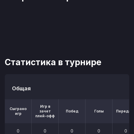
Статистика в турнире
Общая
Игр в
Сыграно
зачет
Побед
Голы
Передач
игр
плей-офф
0
0
0
0
0