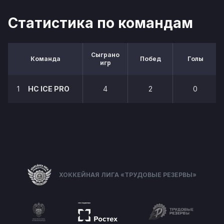
Статистика по командам
Сыграно
Команда
Побед
Голы
игр
1
HC ICE PRO
4
2
0
ХОККЕЙНАЯ ЛИГА «ТРУДОВЫЕ РЕЗЕРВЫ»