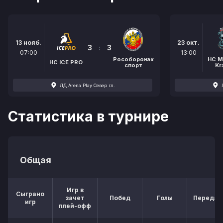
13 нояб.
23 окт.
3
:
3
07:00
13:00
Рособоронэк
HC 
HC ICE PRO
спорт
Kr
ЛД Arena Play Север гл.
Статистика в турнире
Общая
Игр в
Сыграно
зачет
Побед
Голы
Передач
игр
плей-офф