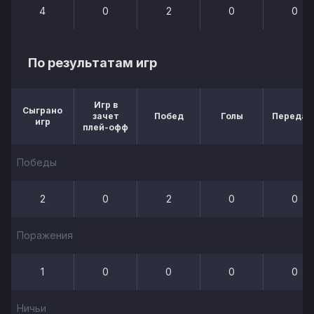
4
0
2
0
0
По результатам игр
Игр в
Сыграно
зачет
Побед
Голы
Передач
игр
плей-офф
Победы
2
0
2
0
0
Поражения
1
0
0
0
0
Ничьи