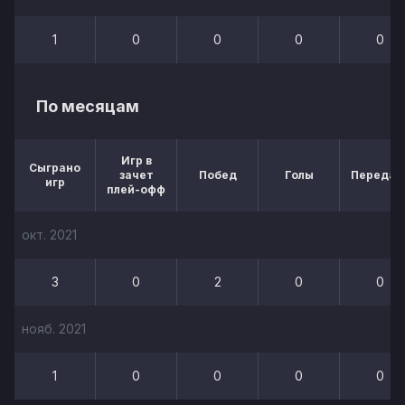
1
0
0
0
0
По месяцам
Игр в
Сыграно
зачет
Побед
Голы
Передач
игр
плей-офф
окт. 2021
3
0
2
0
0
нояб. 2021
1
0
0
0
0