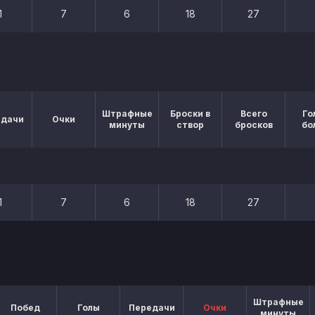
1
7
6
18
27
Штрафные
Броски в
Всего
Го
едачи
Очки
минуты
створ
бросков
бо
1
7
6
18
27
Штрафные
Побед
Голы
Передачи
Очки
минуты