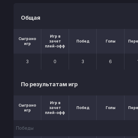
Общая
Игр в
Сыграно
зачет
Побед
Голы
Пер
игр
плей-офф
3
0
3
6
По результатам игр
Игр в
Сыграно
зачет
Побед
Голы
Пер
игр
плей-офф
Победы