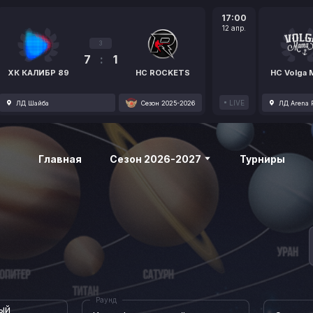
17:00
12 апр.
3
7
:
1
ХК КАЛИБР 89
HC ROCKETS
HC Volga
LIVE
ЛД Шайба
Сезон 2025-2026
ЛД Arena P
Главная
Сезон 2026-2027
Турниры
Раунд
ый