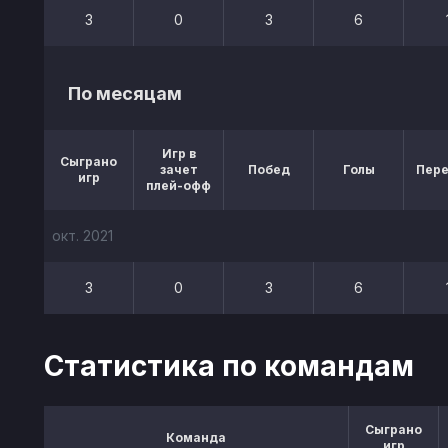
3
0
3
6
По месяцам
Игр в
Сыграно
зачет
Побед
Голы
Пер
игр
плей-офф
окт. 2021
3
0
3
6
Статистика по командам
Сыграно
Команда
игр