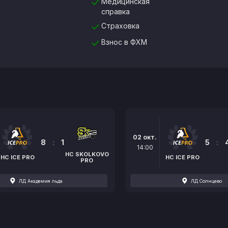
Медицинская
справка
Страховка
Взнос в ФХМ
02 окт.
8
:
1
5
:
14:00
HC SKOLKOVO
HC ICE PRO
HC ICE PRO
PRO
ЛД Академия льда
ЛД Солнцево