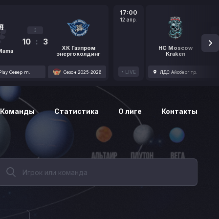
17:00
12 апр.
3
10
:
3
1
ХК Газпром
HC Moscow
 Mama
энергохолдинг
Kraken
LIVE
lay Север гл.
Сезон 2025-2026
ЛДС Айсберг тр.
Команды
Статистика
О лиге
Контакты