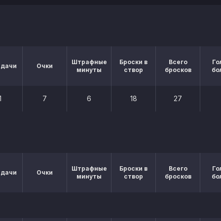
Штрафные
Броски в
Всего
Го
едачи
Очки
минуты
створ
бросков
бо
1
7
6
18
27
Штрафные
Броски в
Всего
Го
едачи
Очки
минуты
створ
бросков
бо