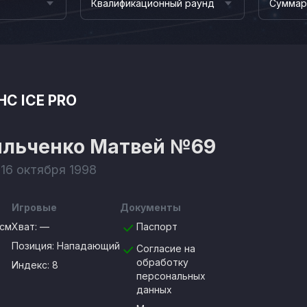
Квалификационный раунд
Суммар
HC ICE PRO
ильченко Матвей
№69
 16 октября 1998
Игровые
Документы
0см
Хват:
—
Паспорт
Позиция:
Нападающий
Согласие на
обработку
Индекс: 8
персональных
данных