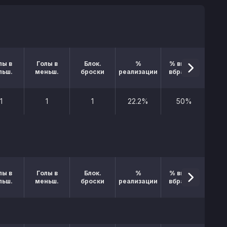
лы в
Голы в
Блок.
%
% выигр.
льш.
меньш.
броски
реализации
вбрасыв.
1
1
1
22.2%
50%
лы в
Голы в
Блок.
%
% выигр.
льш.
меньш.
броски
реализации
вбрасыв.