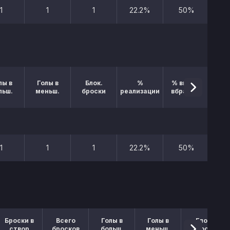
1
1
1
22.2%
50%
лы в
Голы в
Блок.
%
% выигр.
льш.
меньш.
броски
реализации
вбрасыв.
1
1
1
22.2%
50%
Броски в
Всего
Голы в
Голы в
Блок.
створ
бросков
больш.
меньш.
броски