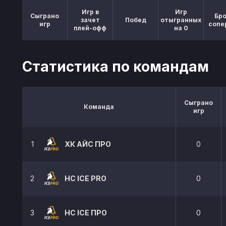
Игр в
Игр
Сыграно
Бр
зачет
Побед
отыгранных
игр
сопе
плей-офф
на 0
Статистика по командам
Сыграно
Команда
игр
1
ХК АЙС ПРО
0
2
HC ICE PRO
0
3
HC ICE ПРО
0