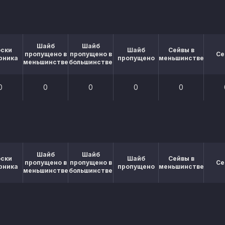
Шайб
Шайб
оски
Шайб
Сейвы в
пропущено в
пропущено в
Се
рника
пропущено
меньшинстве
меньшинстве
большинстве
0
0
0
0
0
Шайб
Шайб
оски
Шайб
Сейвы в
пропущено в
пропущено в
Се
рника
пропущено
меньшинстве
меньшинстве
большинстве