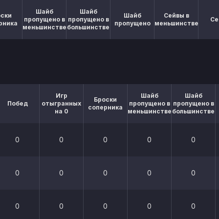
Шайб
Шайб
оски
Шайб
Сейвы в
пропущено в
пропущено в
Се
рника
пропущено
меньшинстве
меньшинстве
большинстве
Игр
Шайб
Шайб
Броски
Побед
отыгранных
пропущено в
пропущено в
соперника
на 0
меньшинстве
большинстве
0
0
0
0
0
0
0
0
0
0
0
0
0
0
0