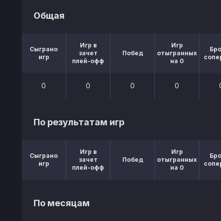
Общая
Игр в
Игр
Сыграно
Бр
зачет
Побед
отыгранных
игр
сопе
плей-офф
на 0
0
0
0
0
По результатам игр
Игр в
Игр
Сыграно
Бр
зачет
Побед
отыгранных
игр
сопе
плей-офф
на 0
По месяцам