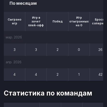
По месяцам
Игр в
Игр
Сыграно
Броски
зачет
Побед
отыгранных
игр
соперни
плей-офф
на 0
мар. 2026
3
3
2
0
26
апр. 2026
4
4
2
1
42
Статистика по командам