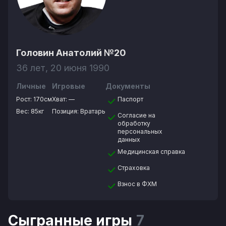
Головин Анатолий
№20
36 лет, 20 июня 1990
Личные
Игровые
Документы
Рост:
170см
Хват:
—
Паспорт
Вес:
85кг
Позиция:
Вратарь
Согласие на
обработку
персональных
данных
Медицинская справка
Страховка
Взнос в ФХМ
Сыгранные игры
7