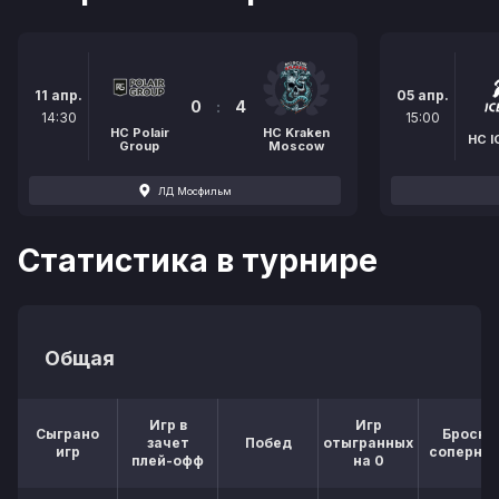
11 апр.
05 апр.
0
:
4
14:30
15:00
HC Polair
HC Kraken
HC I
Group
Moscow
ЛД Мосфильм
Статистика в турнире
Общая
Игр в
Игр
Сыграно
Броски
зачет
Побед
отыгранных
игр
соперни
плей-офф
на 0