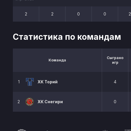
2
2
0
0
Статистика по командам
Сыграно
Команда
игр
1
ХК Торий
4
2
ХК Снегири
0