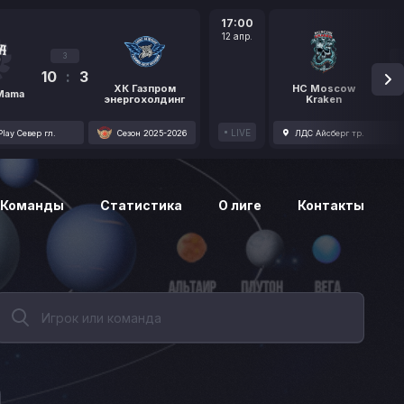
17:00
12 апр.
3
10
:
3
1
ХК Газпром
HC Moscow
 Mama
энергохолдинг
Kraken
LIVE
lay Север гл.
Сезон 2025-2026
ЛДС Айсберг тр.
Команды
Статистика
О лиге
Контакты