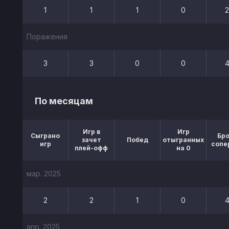
1
1
1
0
Поражения
3
3
0
0
По месяцам
Игр в
Игр
Сыграно
Бр
зачет
Побед
отыгранных
игр
сопе
плей-офф
на 0
мар. 2025
2
2
1
0
апр. 2025