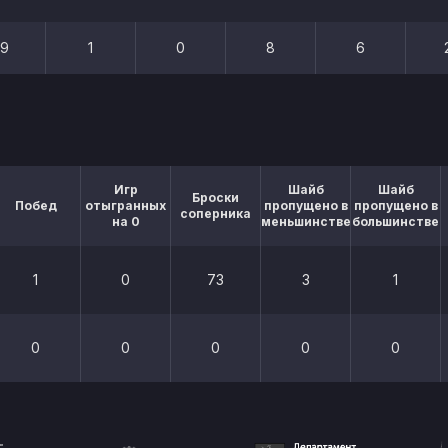
29
1
0
8
6
Игр
Шайб
Шайб
Броски
Побед
отыгранных
пропущено в
пропущено в
соперника
на 0
меньшинстве
большинстве
1
0
73
3
1
0
0
0
0
0