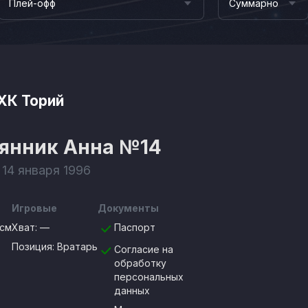
Плей-офф
Суммарно
ХК Торий
янник Анна
№14
 14 января 1996
Игровые
Документы
8см
Хват:
—
Паспорт
Позиция:
Вратарь
Согласие на
обработку
персональных
данных