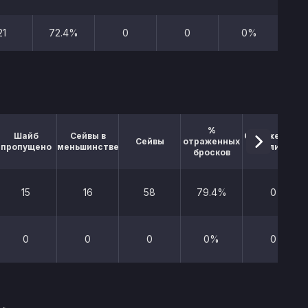
21
72.4%
0
0
0%
10
%
Шайб
Сейвы в
Отраженные
Сейвы
отраженных
пропущено
меньшинстве
буллиты
бросков
15
16
58
79.4%
0
0
0
0
0%
0