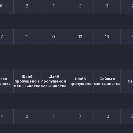
26
2
1
3
3
47
1
0
12
13
Шайб
Шайб
оски
Шайб
Сейвы в
пропущено в
пропущено в
Се
рника
пропущено
меньшинстве
меньшинстве
большинстве
44
2
1
7
10