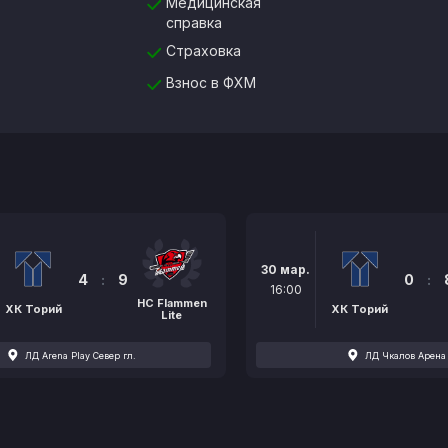
Медицинская
справка
Страховка
Взнос в ФХМ
30 мар.
4
:
9
0
:
16:00
HC Flammen
ХК Торий
ХК Торий
Lite
ЛД Arena Play Север гл.
ЛД Чкалов Арена