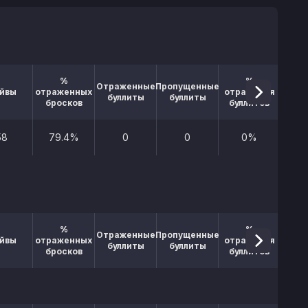
%
%
Отраженные
Пропущенные
йвы
отраженных
отражения
буллиты
буллиты
бросков
буллитов
58
79.4%
0
0
0%
20
%
%
Отраженные
Пропущенные
йвы
отраженных
отражения
буллиты
буллиты
бросков
буллитов