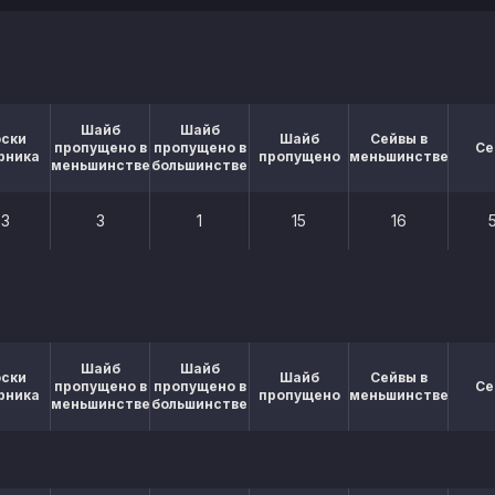
Шайб
Шайб
оски
Шайб
Сейвы в
пропущено в
пропущено в
Се
рника
пропущено
меньшинстве
меньшинстве
большинстве
73
3
1
15
16
Шайб
Шайб
оски
Шайб
Сейвы в
пропущено в
пропущено в
Се
рника
пропущено
меньшинстве
меньшинстве
большинстве