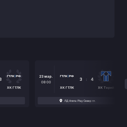
23 мар.
8
3
:
4
08:00
ХК ГТЛК
ХК ГТЛК
ХК Торий
ЛД Arena Play Север гл.