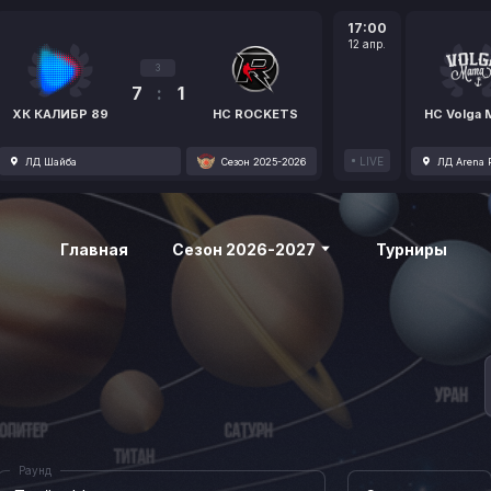
17:00
12 апр.
3
7
:
1
ХК КАЛИБР 89
HC ROCKETS
HC Volga
LIVE
ЛД Шайба
Сезон 2025-2026
ЛД Arena P
Главная
Сезон 2026-2027
Турниры
Раунд