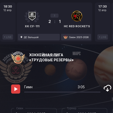
18:30
17:30
12 апр.
12 апр.
3
2
:
1
ХК СУ-111
HC RED ROCKETS
LIVE
LIVE
ДС Большой
Сезон 2025-2026
ХОККЕЙНАЯ ЛИГА
«ТРУДОВЫЕ РЕЗЕРВЫ»
Гимн
3:05
Сезон
Турнир