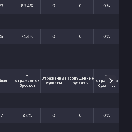
23
88.4%
0
0
0%
6
35
74.4%
0
0
0%
14
%
%
Отраженные
Пропущенные
йвы
отраженных
отражения
буллиты
буллиты
бросков
буллитов
37
84%
0
0
0%
9