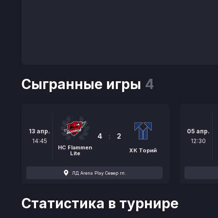
Сыгранные игры
4
13 апр.
05 апр.
4
:
2
14:45
12:30
HC Flammen
ХК Торий
Lite
ЛД Arena Play Север гл.
Статистика в турнире