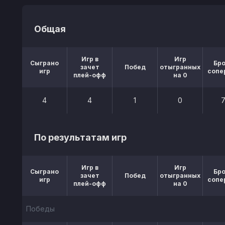
Общая
Игр в
Игр
Сыграно
Бр
зачет
Побед
отыгранных
игр
сопе
плей-офф
на 0
4
4
1
0
По результатам игр
Игр в
Игр
Сыграно
Бр
зачет
Побед
отыгранных
игр
сопе
плей-офф
на 0
Победы