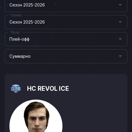
Сезон 2025-2026
Турнир
Сезон 2025-2026
Раунд
Плей-офф
Суммарно
НС REVOL ICE