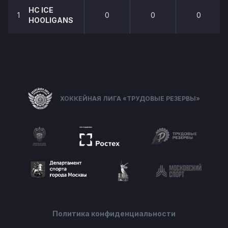
HC ICE
1
0
0
0
HOOLIGANS
ХОККЕЙНАЯ ЛИГА «ТРУДОВЫЕ РЕЗЕРВЫ»
Политика конфиденциальности