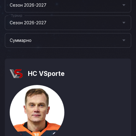
Сезон 2026-2027
Турнир
Сезон 2026-2027
Суммарно
HC VSporte