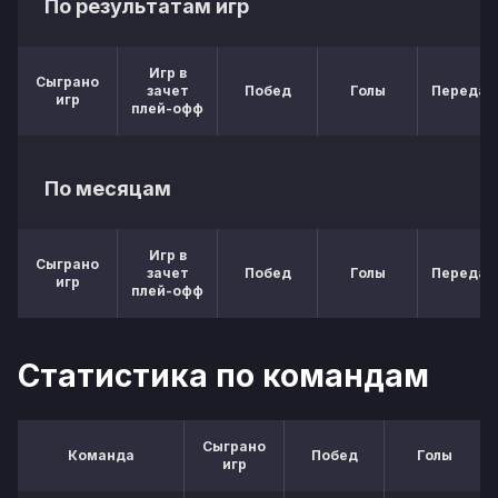
По результатам игр
Игр в
Сыграно
зачет
Побед
Голы
Передач
игр
плей-офф
По месяцам
Игр в
Сыграно
зачет
Побед
Голы
Передач
игр
плей-офф
Статистика по командам
Сыграно
Команда
Побед
Голы
игр