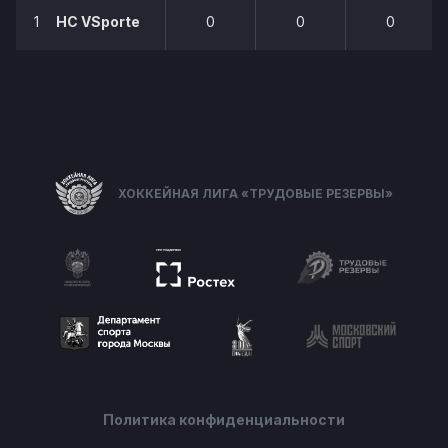
1
HC VSporte
0
0
0
ХОККЕЙНАЯ ЛИГА «ТРУДОВЫЕ РЕЗЕРВЫ»
Политика конфиденциальности