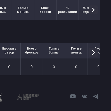
лы в
Голы в
Блок.
%
% выигр.
льш.
меньш.
броски
реализации
вбрасыв.
Броски в
Всего
Голы в
Голы в
Блок.
створ
бросков
больш.
меньш.
броски
0
0
0
0
0