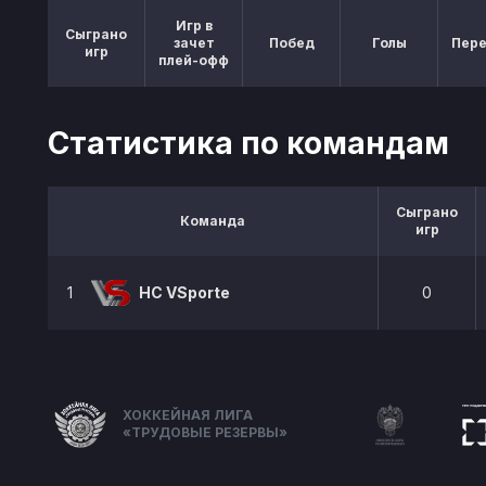
Игр в
Сыграно
зачет
Побед
Голы
Пер
игр
плей-офф
Статистика по командам
Сыграно
Команда
игр
1
HC VSporte
0
ХОККЕЙНАЯ ЛИГА
«ТРУДОВЫЕ РЕЗЕРВЫ»