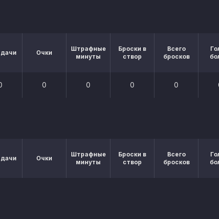
Штрафные
Броски в
Всего
Го
едачи
Очки
минуты
створ
бросков
бо
0
0
0
0
0
Штрафные
Броски в
Всего
Го
едачи
Очки
минуты
створ
бросков
бо