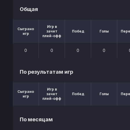
Общая
Игр в
Сыграно
зачет
Побед
Голы
Пер
игр
плей-офф
0
0
0
0
По результатам игр
Игр в
Сыграно
зачет
Побед
Голы
Пер
игр
плей-офф
По месяцам