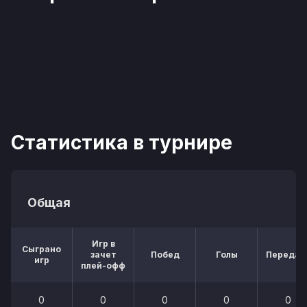
Статистика в турнире
Общая
Игр в
Сыграно
зачет
Побед
Голы
Передач
игр
плей-офф
0
0
0
0
0