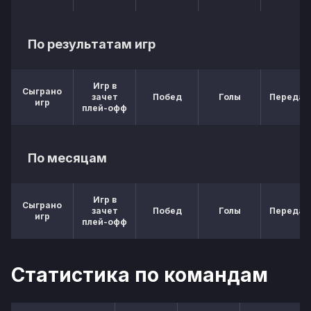
По результатам игр
Игр в
Сыграно
зачет
Побед
Голы
Передач
игр
плей-офф
По месяцам
Игр в
Сыграно
зачет
Побед
Голы
Передач
игр
плей-офф
Статистика по командам