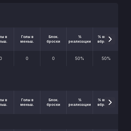
лы в
Голы в
Блок.
%
% выигр.
льш.
меньш.
броски
реализации
вбрасыв.
0
0
0
50%
50%
лы в
Голы в
Блок.
%
% выигр.
льш.
меньш.
броски
реализации
вбрасыв.