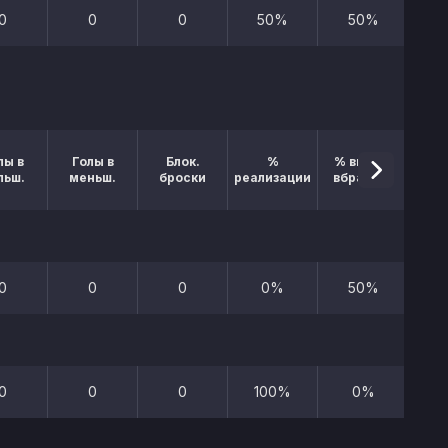
0
0
0
50%
50%
лы в
Голы в
Блок.
%
% выигр.
льш.
меньш.
броски
реализации
вбрасыв.
0
0
0
0%
50%
0
0
0
100%
0%