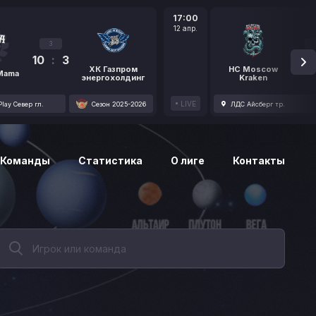
17:00
12 апр.
3
10
:
3
1
ХК Газпром
HC Moscow
 Mama
энергохолдинг
Kraken
LIVE
lay Север гл.
Сезон 2025-2026
ЛДС Айсберг тр.
Команды
Статистика
О лиге
Контакты