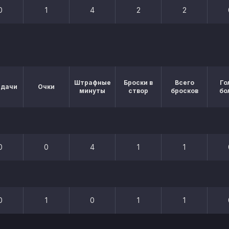
0
1
4
2
2
Штрафные
Броски в
Всего
Го
едачи
Очки
минуты
створ
бросков
бо
0
0
4
1
1
0
1
0
1
1