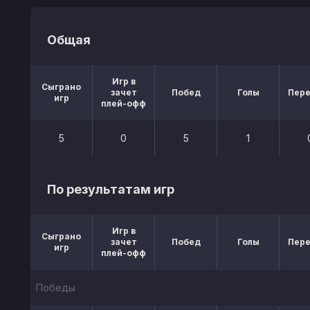
Общая
Игр в
Сыграно
зачет
Побед
Голы
Пер
игр
плей-офф
5
0
5
1
По результатам игр
Игр в
Сыграно
зачет
Побед
Голы
Пер
игр
плей-офф
Победы