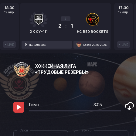
18:30
17:30
12 апр.
12 апр.
3
2
:
1
ХК СУ-111
HC RED ROCKETS
LIVE
LIVE
ДС Большой
Сезон 2025-2026
ХОККЕЙНАЯ ЛИГА
«ТРУДОВЫЕ РЕЗЕРВЫ»
Гимн
3:05
Сезон
Турнир