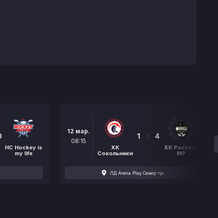
12 мар.
0
1
:
4
08:15
НС Hockey is
ХК
ХК Россети
my life
Сокольники
МР
ЛД Arena Play Север тр.