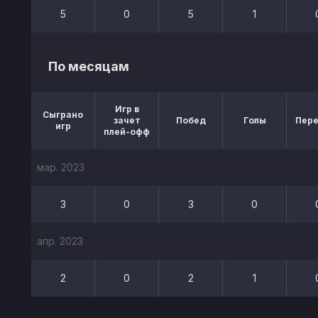
5
0
5
1
По месяцам
Игр в
Сыграно
зачет
Побед
Голы
Пер
игр
плей-офф
мар. 2023
3
0
3
0
апр. 2023
2
0
2
1