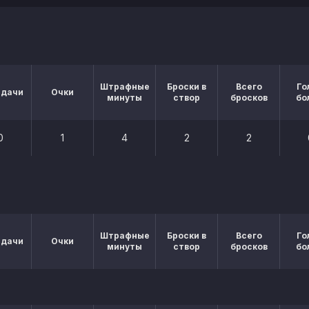
Штрафные
Броски в
Всего
Го
едачи
Очки
минуты
створ
бросков
бо
0
1
4
2
2
Штрафные
Броски в
Всего
Го
едачи
Очки
минуты
створ
бросков
бо