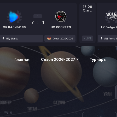
17:00
12 апр.
3
7
:
1
ХК КАЛИБР 89
HC ROCKETS
HC Volga
LIVE
ЛД Шайба
Сезон 2025-2026
ЛД Arena P
Главная
Сезон 2026-2027
Турниры
Раунд