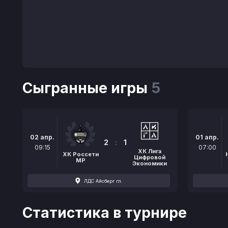
Сыгранные игры
5
02 апр.
01 апр.
2
:
1
09:15
07:00
ХК Лига
ХК Россети
Цифровой
МР
Экономики
ЛДС Айсберг гл.
Статистика в турнире