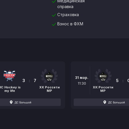
Медицинская
справка
Страховка
Взнос в ФХМ
31 мар.
3
:
7
5
:
11:30
НС Hockey is
ХК Россети
ХК Россети
my life
МР
МР
ДС Большой
ДС Большой