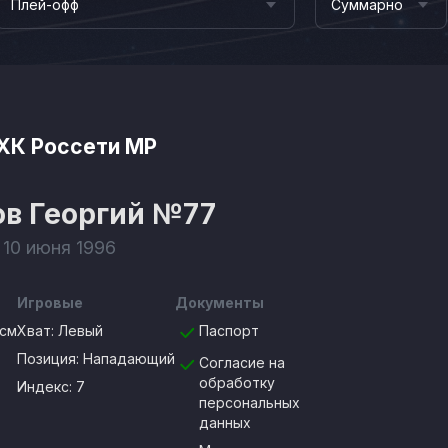
Плей-офф
Суммарно
ХК Россети МР
ов Георгий
№77
 10 июня 1996
Игровые
Документы
0см
Хват:
Левый
Паспорт
Позиция:
Нападающий
Согласие на
обработку
Индекс: 7
персональных
данных