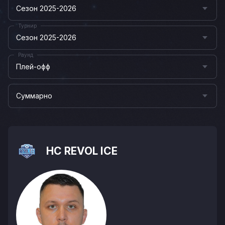
Сезон 2025-2026
Турнир
Сезон 2025-2026
Раунд
Плей-офф
Суммарно
НС REVOL ICE