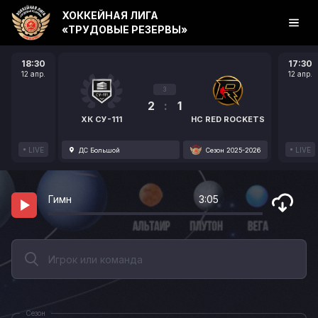
ХОККЕЙНАЯ ЛИГА
«ТРУДОВЫЕ РЕЗЕРВЫ»
18:30
17:30
12 апр.
12 апр.
3
2
:
1
ХК СУ-111
HC RED ROCKETS
LIVE
LIVE
ДС Большой
Сезон 2025-2026
Гимн
3:05
Сезон