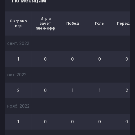
По месяцам
Игр в
Сыграно
зачет
Побед
Голы
Передач
игр
плей-офф
сент. 2022
1
0
0
0
0
окт. 2022
2
0
1
1
2
нояб. 2022
1
0
0
0
0