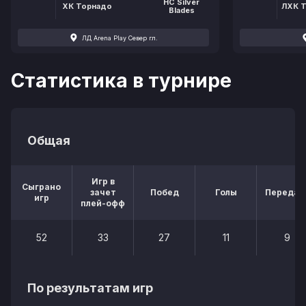
HC Silver
ХК Торнадо
ЛХК Т
Blades
ЛД Arena Play Север гл.
Статистика в турнире
Общая
Игр в
Сыграно
зачет
Побед
Голы
Передач
игр
плей-офф
52
33
27
11
9
По результатам игр