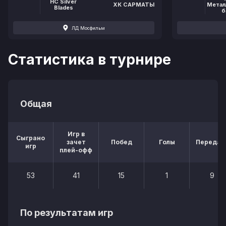
HC Silver
ХК САРМАТЫ
Метал
Blades
б
ЛД Мосфильм
Статистика в турнире
Общая
Игр в
Сыграно
зачет
Побед
Голы
Передач
игр
плей-офф
53
41
15
1
9
По результатам игр