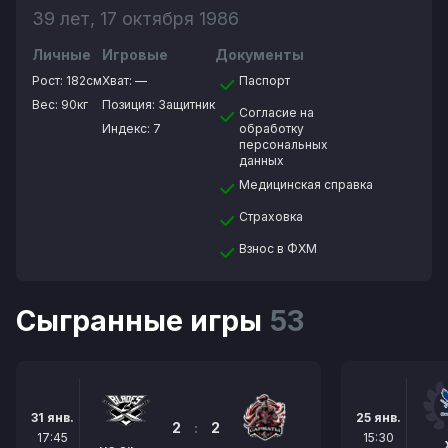
39 лет, 17 октября 1986
Личные
Игровые
Документы
Рост:
182см
Хват:
—
Паспорт
Вес:
90кг
Позиция:
Защитник
Согласие на
Индекс: 7
обработку
персональных
данных
Медицинская справка
Страховка
Взнос в ФХМ
Сыгранные игры
53
31 янв.
25 янв.
2
:
2
17:45
15:30