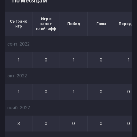
По месяцам
Игр в
Сыграно
зачет
Побед
Голы
Передач
игр
плей-офф
сент. 2022
1
0
1
0
1
окт. 2022
1
0
1
0
0
нояб. 2022
3
0
0
0
0