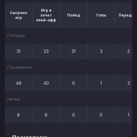
Игр в
Сыграно
зачет
Побед
Голы
Передач
игр
плей-офф
Победы
31
23
31
3
5
Поражения
49
40
0
1
3
Ничьи
8
6
0
0
1