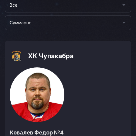
Все
Суммарно
ХК Чупакабра
Ковалев Федор
№4