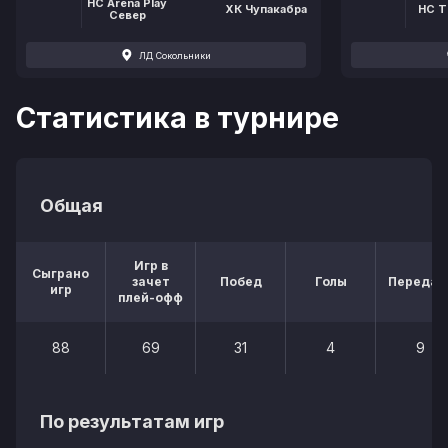
HC Arena Play
ХК Чупакабра
HC T
Север
ЛД Сокольники
Статистика в турнире
Общая
Игр в
Сыграно
зачет
Побед
Голы
Передач
игр
плей-офф
88
69
31
4
9
По результатам игр