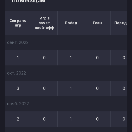
По месяцам
Игр в
Сыграно
зачет
Побед
Голы
Передач
игр
плей-офф
сент. 2022
1
0
1
0
0
окт. 2022
3
0
1
0
0
нояб. 2022
2
0
1
0
0