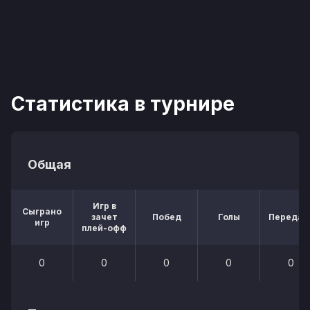
Статистика в турнире
Общая
Игр в
Сыграно
зачет
Побед
Голы
Передач
игр
плей-офф
0
0
0
0
0