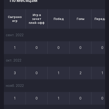
По месяцам
Игр в
Сыграно
зачет
Побед
Голы
Передач
игр
плей-офф
сент. 2022
1
0
0
0
0
окт. 2022
3
0
1
2
1
нояб. 2022
1
0
1
0
0