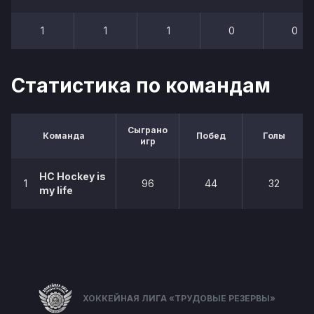
1
1
1
0
0
Статистика по командам
Сыграно
Команда
Побед
Голы
игр
НС Hockey is
1
96
44
32
my life
ХОККЕЙНАЯ ЛИГА «ТРУДОВЫЕ РЕЗЕРВЫ»