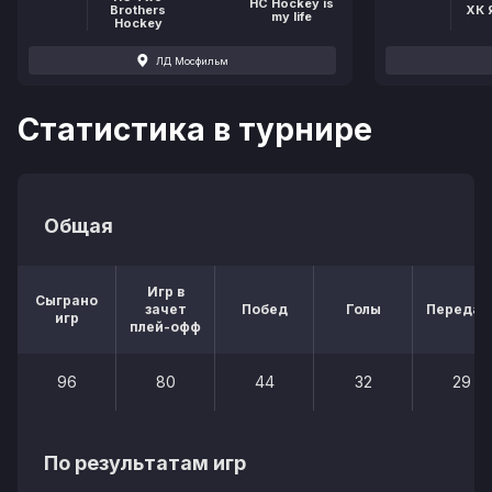
НС Hockey is
Brothers
ХК 
my life
Hockey
ЛД Мосфильм
Статистика в турнире
Общая
Игр в
Сыграно
зачет
Побед
Голы
Передач
игр
плей-офф
96
80
44
32
29
По результатам игр