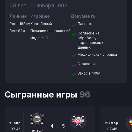
38 лет, 01 января 1988
Личные
Игровые
Документы
Рост:
188см
Хват:
Левый
Паспорт
Вес:
82кг
Позиция:
Нападающий
Согласие на
Индекс: 8
обработку
персональных
данных
Медицинская справка
Страховка
Взнос в ФХМ
Сыгранные игры
96
11 апр.
28 мар.
4
:
5
07:45
07:45
HC Two