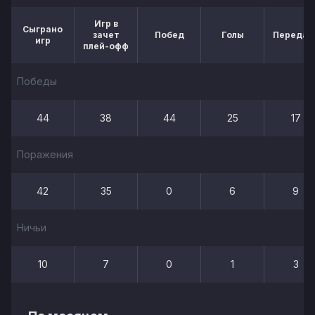
Игр в
Сыграно
зачет
Побед
Голы
Передач
игр
плей-офф
Победы
44
38
44
25
17
Поражения
42
35
0
6
9
Ничьи
10
7
0
1
3