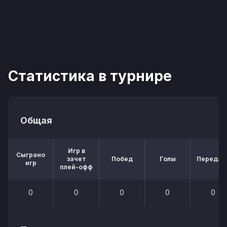
Статистика в турнире
Общая
Игр в
Сыграно
зачет
Побед
Голы
Передач
игр
плей-офф
0
0
0
0
0