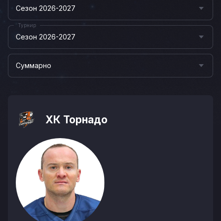
Сезон 2026-2027
Турнир
Сезон 2026-2027
Суммарно
ХК Торнадо