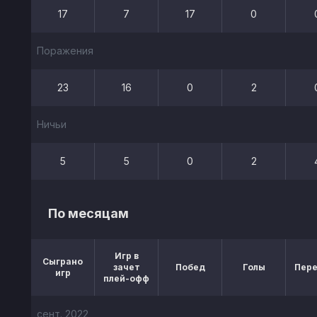
17
7
17
0
Поражения
23
16
0
2
Ничьи
5
5
0
2
По месяцам
Игр в
Сыграно
зачет
Побед
Голы
Пер
игр
плей-офф
сент. 2022