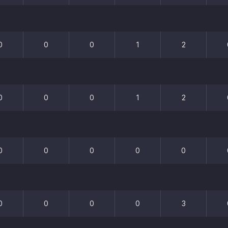
0
0
0
1
2
0
0
0
1
2
0
0
0
0
0
0
0
0
0
3