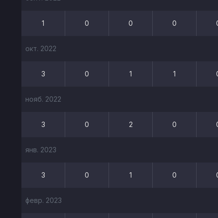
1
0
0
0
окт. 2022
3
0
1
1
нояб. 2022
3
0
2
0
янв. 2023
3
0
1
0
февр. 2023