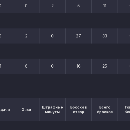
0
0
2
5
11
0
2
0
27
33
4
6
0
16
25
Штрафные
Броски в
Всего
Го
едачи
Очки
минуты
створ
бросков
бо