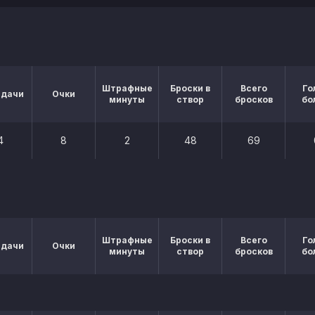
Штрафные
Броски в
Всего
Го
едачи
Очки
минуты
створ
бросков
бо
4
8
2
48
69
Штрафные
Броски в
Всего
Го
едачи
Очки
минуты
створ
бросков
бо