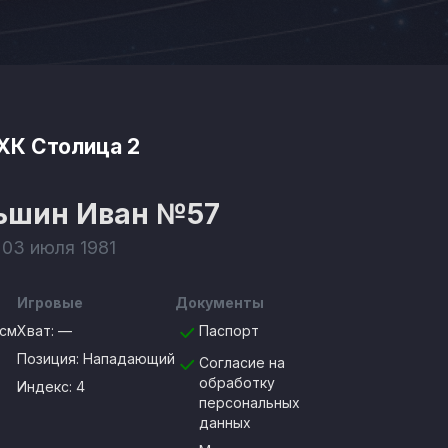
ХК Столица 2
ьшин Иван
№57
 03 июля 1981
Игровые
Документы
6см
Хват:
—
Паспорт
Позиция:
Нападающий
Согласие на
обработку
Индекс: 4
персональных
данных