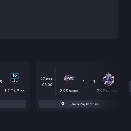
27 окт.
3
1
:
1
08:00
HC T2 Mixx
ХК Сармат
ХК Столица 2
ЛД Arena Play Север гл.