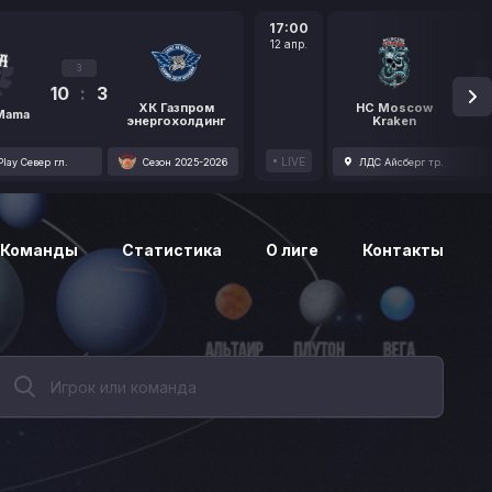
17:00
12 апр.
3
10
:
3
1
ХК Газпром
HC Moscow
 Mama
энергохолдинг
Kraken
LIVE
lay Север гл.
Сезон 2025-2026
ЛДС Айсберг тр.
Команды
Статистика
О лиге
Контакты