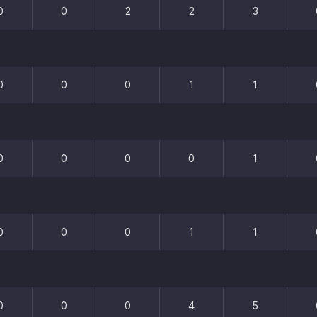
0
0
2
2
3
0
0
0
1
1
0
0
0
0
1
0
0
0
1
1
0
0
0
4
5