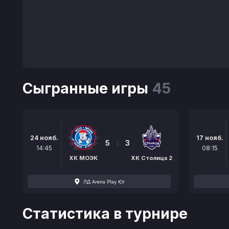
Сыгранные игры
45
24 нояб.
17 нояб.
5
:
3
14:45
08:15
ХК МОЭК
ХК Столица 2
ЛД Arena Play Юг
Статистика в турнире