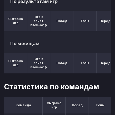
По результатам игр
Игр в
Сыграно
зачет
Побед
Голы
Передач
игр
плей-офф
По месяцам
Игр в
Сыграно
зачет
Побед
Голы
Передач
игр
плей-офф
Статистика по командам
Сыграно
Команда
Побед
Голы
игр