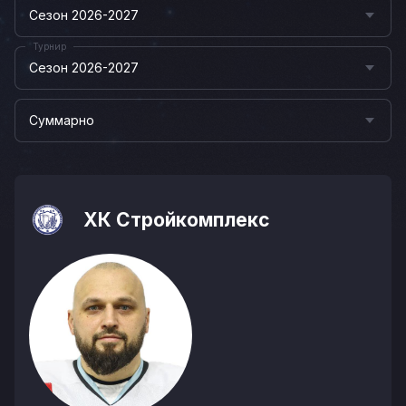
Сезон 2026-2027
Турнир
Сезон 2026-2027
Суммарно
ХК Стройкомплекс