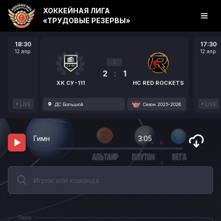
ХОККЕЙНАЯ ЛИГА
«ТРУДОВЫЕ РЕЗЕРВЫ»
18:30
17:30
12 апр.
12 апр.
3
2
:
1
ХК СУ-111
HC RED ROCKETS
LIVE
LIVE
ДС Большой
Сезон 2025-2026
Гимн
3:05
Сезон