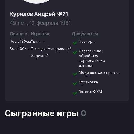
Курилов Андрей
№71
45 лет, 12 февраля 1981
Личные
Игровые
Документы
Рост:
180см
Хват:
—
Паспорт
Вес:
100кг
Позиция:
Нападающий
Согласие на
Индекс: 3
обработку
персональных
данных
Медицинская справка
Страховка
Взнос в ФХМ
Сыгранные игры
0