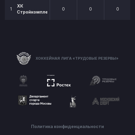
ХК
1
0
0
0
Стройкомплекс
ХОККЕЙНАЯ ЛИГА «ТРУДОВЫЕ РЕЗЕРВЫ»
Политика конфиденциальности