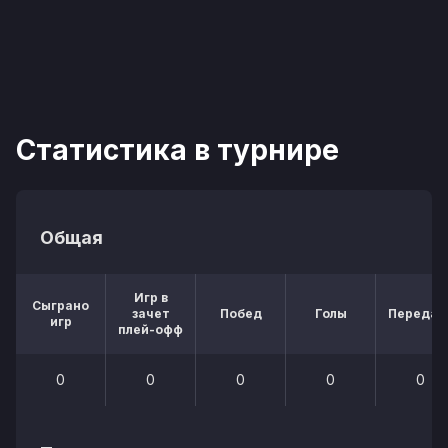
Статистика в турнире
Общая
Игр в
Сыграно
зачет
Побед
Голы
Передач
игр
плей-офф
0
0
0
0
0