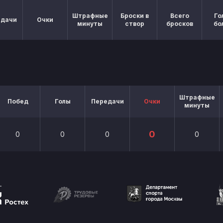
Штрафные
Броски в
Всего
Го
едачи
Очки
минуты
створ
бросков
бо
Штрафные
Побед
Голы
Передачи
Очки
минуты
0
0
0
0
0