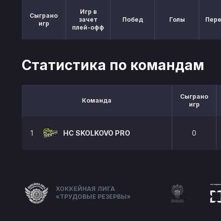
Игр в
Сыграно
зачет
Побед
Голы
Пер
игр
плей-офф
Статистика по командам
Сыграно
Команда
игр
1
HC SKOLKOVO PRO
0
ХОККЕЙНАЯ ЛИГА
«ТРУДОВЫЕ РЕЗЕРВЫ»