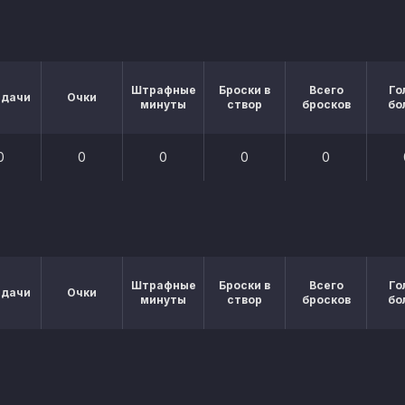
Штрафные
Броски в
Всего
Го
едачи
Очки
минуты
створ
бросков
бо
0
0
0
0
0
Штрафные
Броски в
Всего
Го
едачи
Очки
минуты
створ
бросков
бо