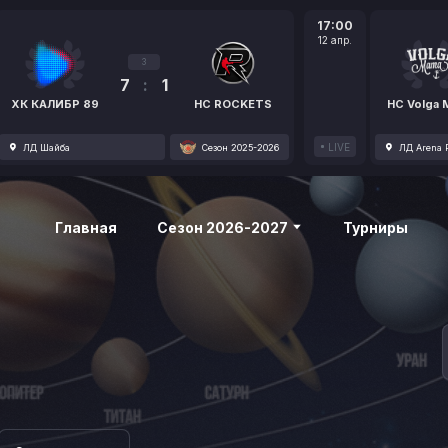
17:00
12 апр.
3
7
:
1
ХК КАЛИБР 89
HC ROCKETS
HC Volga
LIVE
ЛД Шайба
Сезон 2025-2026
ЛД Arena P
Главная
Сезон 2026-2027
Турниры