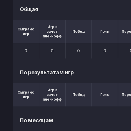
Общая
Игр в
Сыграно
зачет
Побед
Голы
Пер
игр
плей-офф
0
0
0
0
По результатам игр
Игр в
Сыграно
зачет
Побед
Голы
Пер
игр
плей-офф
По месяцам