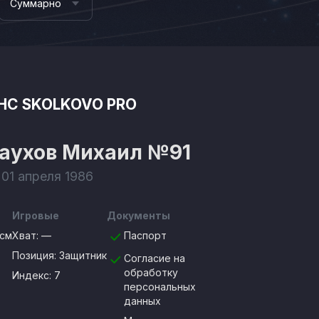
Суммарно
HC SKOLKOVO PRO
аухов Михаил
№91
 01 апреля 1986
Игровые
Документы
8см
Хват:
—
Паспорт
Позиция:
Защитник
Согласие на
обработку
Индекс: 7
персональных
данных