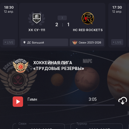
18:30
17:30
12 апр.
12 апр.
3
2
:
1
ХК СУ-111
HC RED ROCKETS
LIVE
LIVE
ДС Большой
Сезон 2025-2026
ХОККЕЙНАЯ ЛИГА
«ТРУДОВЫЕ РЕЗЕРВЫ»
Гимн
3:05
Сезон
Турнир