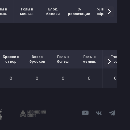
лы в
Голы в
Блок.
%
% выигр.
льш.
меньш.
броски
реализации
вбрасыв.
Броски в
Всего
Голы в
Голы в
Блок.
створ
бросков
больш.
меньш.
броски
0
0
0
0
0