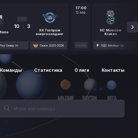
17:00
12 апр.
3
10
:
3
1
ХК Газпром
HC Moscow
 Mama
энергохолдинг
Kraken
LIVE
lay Север гл.
Сезон 2025-2026
ЛДС Айсберг тр.
Команды
Статистика
О лиге
Контакты