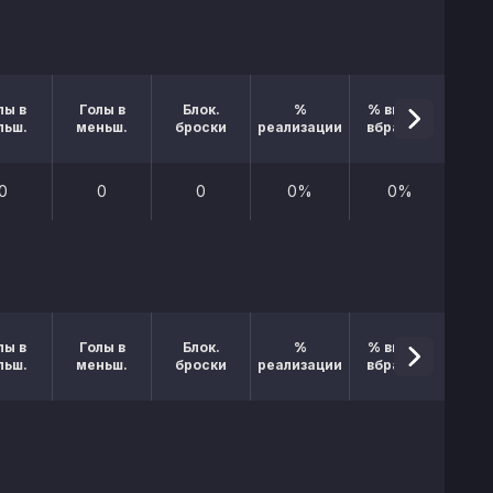
лы в
Голы в
Блок.
%
% выигр.
льш.
меньш.
броски
реализации
вбрасыв.
0
0
0
0%
0%
лы в
Голы в
Блок.
%
% выигр.
льш.
меньш.
броски
реализации
вбрасыв.