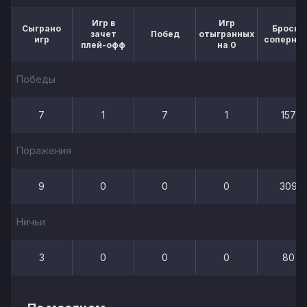
Игр в
Игр
Сыграно
Броски
зачет
Побед
отыгранных
игр
соперни
плей-офф
на 0
Победы
7
1
7
1
157
Поражения
9
0
0
0
309
Ничьи
3
0
0
0
80