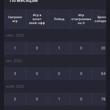
По месяцам
Игр в
Игр
Сыграно
Броски
зачет
Побед
отыгранных
игр
соперни
плей-офф
на 0
сент. 2022
1
0
1
0
20
окт. 2022
3
0
0
0
84
нояб. 2022
2
0
1
0
78