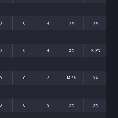
0
0
4
0%
0%
0
0
4
0%
100%
0
0
3
14.2%
0%
0
0
3
0%
0%