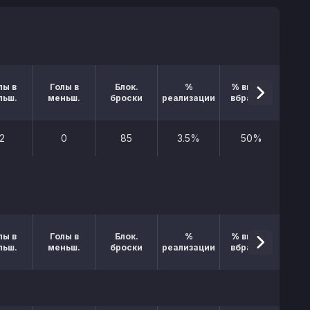
лы в
Голы в
Блок.
%
% выигр.
льш.
меньш.
броски
реализации
вбрасыв.
2
0
85
3.5%
50%
лы в
Голы в
Блок.
%
% выигр.
льш.
меньш.
броски
реализации
вбрасыв.