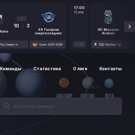
17:00
12 апр.
3
10
:
3
1
ХК Газпром
HC Moscow
 Mama
энергохолдинг
Kraken
LIVE
lay Север гл.
Сезон 2025-2026
ЛДС Айсберг тр.
Команды
Статистика
О лиге
Контакты