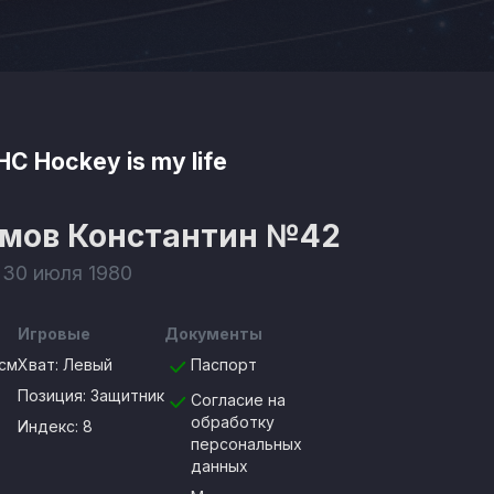
НС Hockey is my life
мов Константин
№42
 30 июля 1980
Игровые
Документы
см
Хват:
Левый
Паспорт
Позиция:
Защитник
Согласие на
обработку
Индекс: 8
персональных
данных