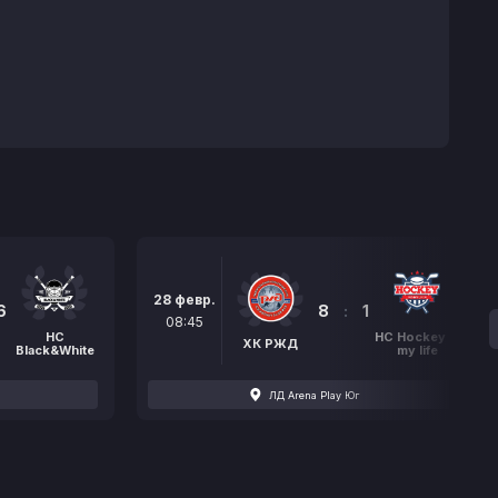
28 февр.
6
8
:
1
08:45
HC
НС Hockey is
ХК РЖД
Black&White
my life
ЛД Arena Play Юг