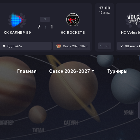
17:00
12 апр.
3
7
:
1
ХК КАЛИБР 89
HC ROCKETS
HC Volga
LIVE
ЛД Шайба
Сезон 2025-2026
ЛД Arena P
Главная
Сезон 2026-2027
Турниры