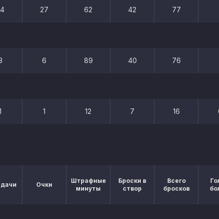
24
27
62
42
77
3
6
89
40
76
1
1
12
7
16
Штрафные
Броски в
Всего
Го
едачи
Очки
минуты
створ
бросков
бо