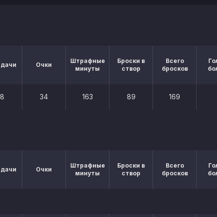
Штрафные
Броски в
Всего
Го
едачи
Очки
минуты
створ
бросков
бо
28
34
163
89
169
Штрафные
Броски в
Всего
Го
едачи
Очки
минуты
створ
бросков
бо