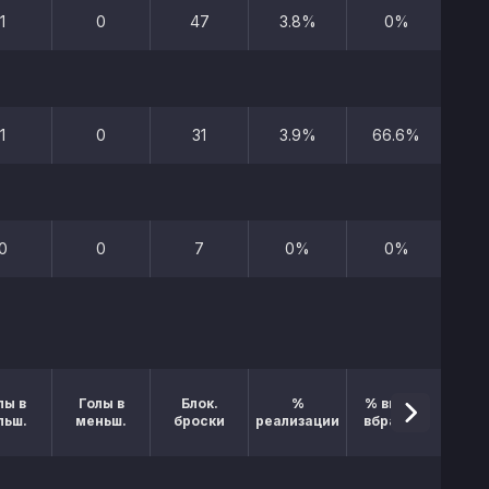
1
0
47
3.8%
0%
1
0
31
3.9%
66.6%
0
0
7
0%
0%
лы в
Голы в
Блок.
%
% выигр.
льш.
меньш.
броски
реализации
вбрасыв.