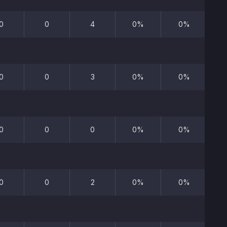
0
0
4
0%
0%
0
0
3
0%
0%
0
0
0
0%
0%
0
0
2
0%
0%