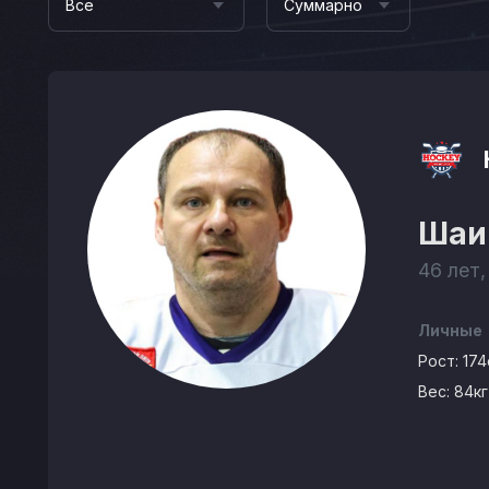
Все
Суммарно
Шаи
46 лет,
Личные
Рост:
174
Вес:
84кг