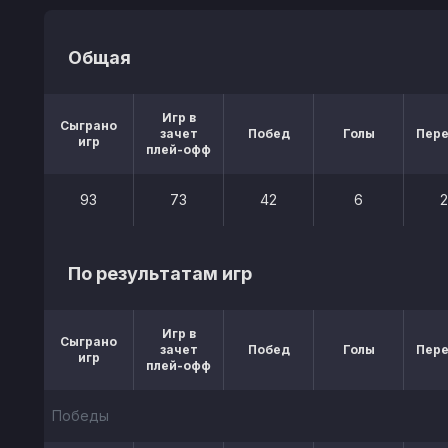
Общая
Игр в
Сыграно
зачет
Побед
Голы
Пер
игр
плей-офф
93
73
42
6
По результатам игр
Игр в
Сыграно
зачет
Побед
Голы
Пер
игр
плей-офф
Победы