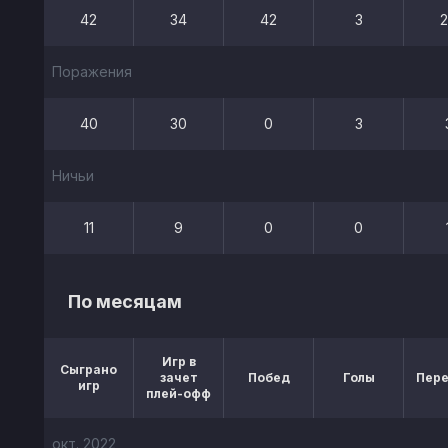
42
34
42
3
Поражения
40
30
0
3
Ничьи
11
9
0
0
По месяцам
Игр в
Сыграно
зачет
Побед
Голы
Пер
игр
плей-офф
окт. 2022