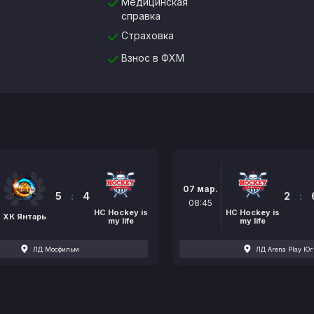
Медицинская
справка
Страховка
Взнос в ФХМ
07 мар.
5
:
4
2
:
08:45
НС Hockey is
НС Hockey is
ХК Янтарь
my life
my life
ЛД Мосфильм
ЛД Arena Play Юг