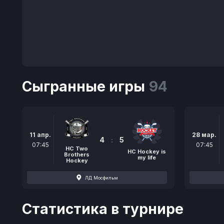
Сыгранные игры
94
11 апр.
28 мар.
4
:
5
07:45
07:45
HC Two
НС Hockey is
Brothers
my life
Hockey
ЛД Мосфильм
Статистика в турнире