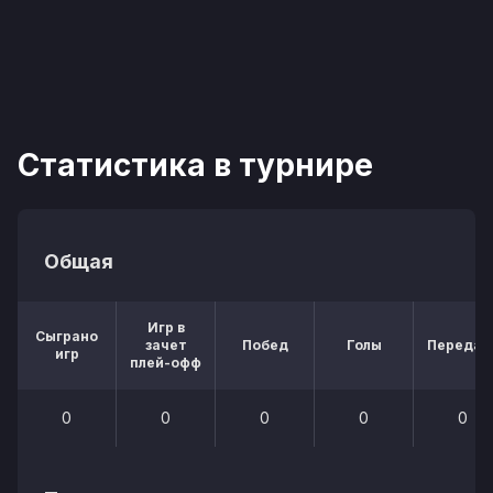
Статистика в турнире
Общая
Игр в
Сыграно
зачет
Побед
Голы
Передач
игр
плей-офф
0
0
0
0
0