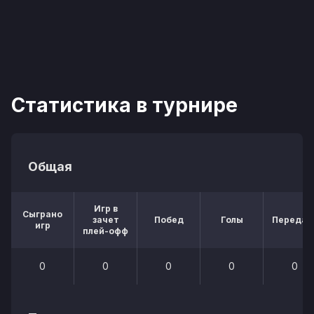
Статистика в турнире
Общая
Игр в
Сыграно
зачет
Побед
Голы
Передач
игр
плей-офф
0
0
0
0
0