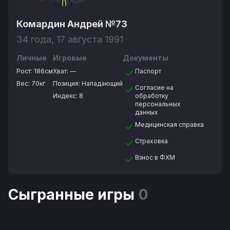
Комардин Андрей
№73
34 года, 17 августа 1991
Личные
Игровые
Документы
Рост:
186см
Хват:
—
Паспорт
Вес:
70кг
Позиция:
Нападающий
Согласие на
Индекс: 8
обработку
персональных
данных
Медицинская справка
Страховка
Взнос в ФХМ
Сыгранные игры
0