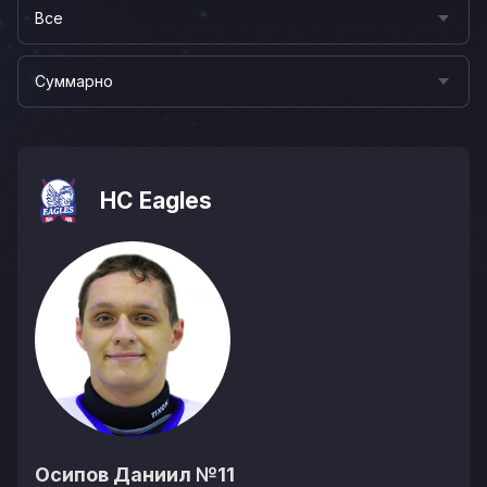
Все
Суммарно
HC Eagles
Осипов Даниил
№11