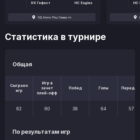
ХК Гефест
HC Eagles
HC 
ЛД Arena Play Север гл.
Статистика в турнире
Общая
Игр в
Сыграно
зачет
Побед
Голы
Передач
игр
плей-офф
82
60
38
64
57
По результатам игр