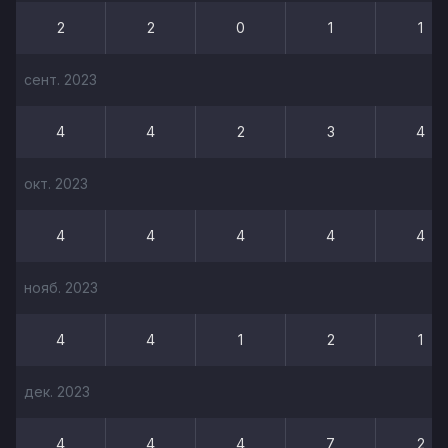
2
2
0
1
1
сент. 2023
4
4
2
3
4
окт. 2023
4
4
4
4
4
нояб. 2023
4
4
1
2
1
дек. 2023
4
4
4
7
2