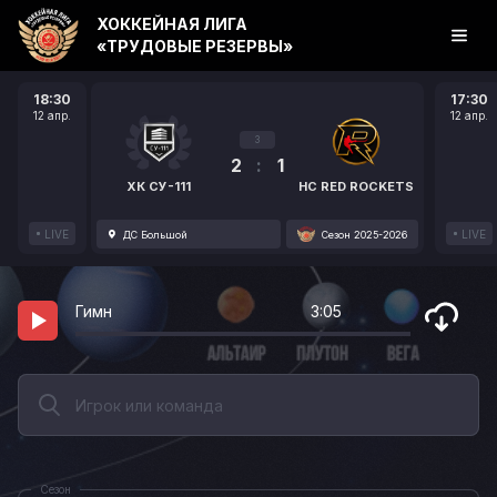
ХОККЕЙНАЯ ЛИГА
«ТРУДОВЫЕ РЕЗЕРВЫ»
18:30
17:30
12 апр.
12 апр.
3
2
:
1
ХК СУ-111
HC RED ROCKETS
LIVE
LIVE
ДС Большой
Сезон 2025-2026
Гимн
3:05
Сезон