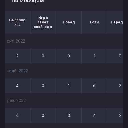
По месяцам
Игр в
Сыграно
зачет
Побед
Голы
Передач
игр
плей-офф
окт. 2022
2
0
0
1
0
нояб. 2022
4
0
1
6
3
дек. 2022
4
0
3
4
2