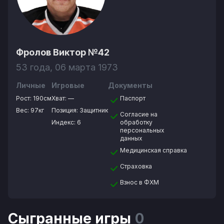
Фролов Виктор
№42
53 года, 06 марта 1973
Личные
Игровые
Документы
Рост:
190см
Хват:
—
Паспорт
Вес:
97кг
Позиция:
Защитник
Согласие на
Индекс: 6
обработку
персональных
данных
Медицинская справка
Страховка
Взнос в ФХМ
Сыгранные игры
0