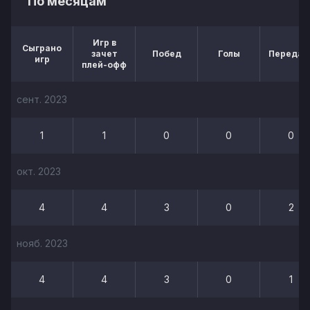
По месяцам
Игр в
Сыграно
зачет
Побед
Голы
Передач
игр
плей-офф
сент. 2023
1
1
0
0
0
окт. 2023
4
4
3
0
2
нояб. 2023
4
4
3
0
1