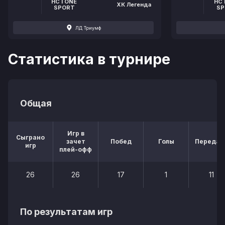
HC I ONE
HC 
ХК Легенда
SPORT
SP
ЛД Триумф
Статистика в турнире
Общая
Игр в
Сыграно
зачет
Побед
Голы
Передач
игр
плей-офф
26
26
17
1
11
По результатам игр