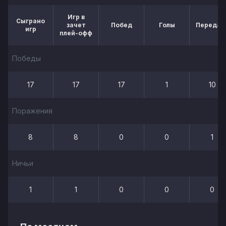
Игр в
Сыграно
зачет
Побед
Голы
Передач
игр
плей-офф
Победы
17
17
17
1
10
Поражения
8
8
0
0
1
Ничьи
1
1
0
0
0