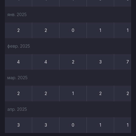
янв. 2025
2
2
0
1
1
февр. 2025
4
4
2
3
7
мар. 2025
2
2
1
2
2
апр. 2025
3
3
0
1
1