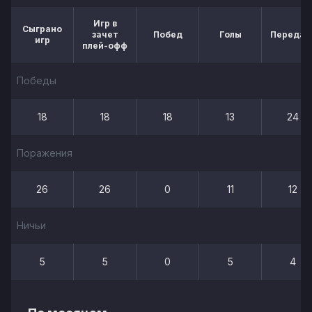
Игр в
Сыграно
зачет
Побед
Голы
Передач
игр
плей-офф
Победы
18
18
18
13
24
Поражения
26
26
0
11
12
Ничьи
5
5
0
5
4