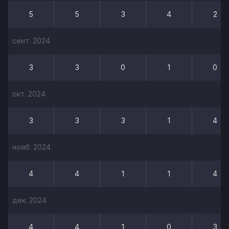
5
5
3
4
2
сент. 2024
3
3
0
1
0
окт. 2024
3
3
3
1
4
нояб. 2024
4
4
1
1
4
дек. 2024
4
4
1
0
3