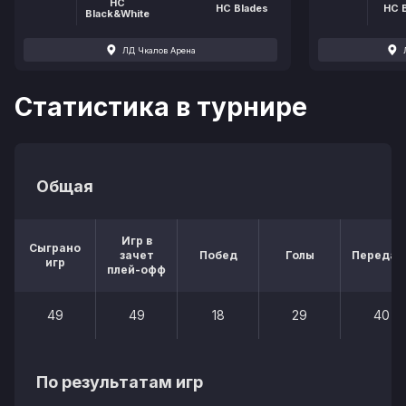
HC
HC Blades
HC 
Black&White
ЛД Чкалов Арена
Статистика в турнире
Общая
Игр в
Сыграно
зачет
Побед
Голы
Передач
игр
плей-офф
49
49
18
29
40
По результатам игр