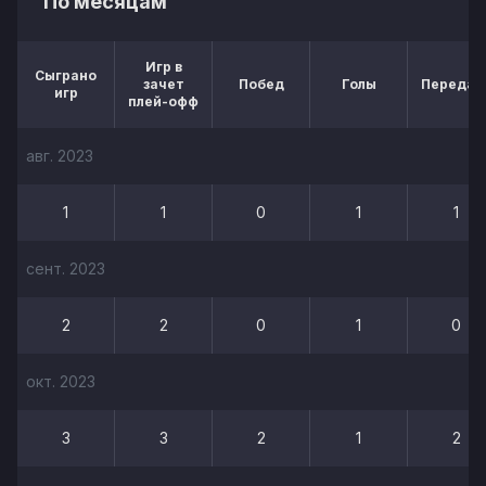
По месяцам
Игр в
Сыграно
зачет
Побед
Голы
Передач
игр
плей-офф
авг. 2023
1
1
0
1
1
сент. 2023
2
2
0
1
0
окт. 2023
3
3
2
1
2