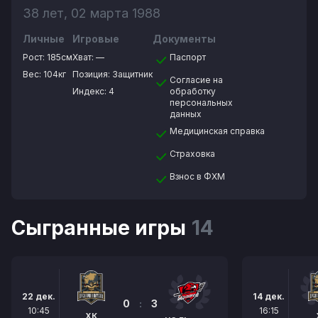
38 лет, 02 марта 1988
Личные
Игровые
Документы
Рост:
185см
Хват:
—
Паспорт
Вес:
104кг
Позиция:
Защитник
Согласие на
Индекс: 4
обработку
персональных
данных
Медицинская справка
Страховка
Взнос в ФХМ
Сыгранные игры
14
22 дек.
14 дек.
0
:
3
10:45
16:15
ХК