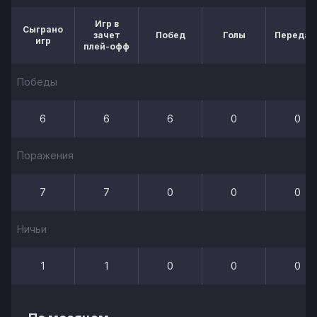
Игр в
Сыграно
зачет
Побед
Голы
Передач
игр
плей-офф
Победы
6
6
6
0
0
Поражения
7
7
0
0
0
Ничьи
1
1
0
0
0