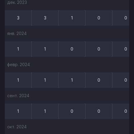
дек. 2023
3
3
1
0
0
янв. 2024
1
1
0
0
0
февр. 2024
1
1
1
0
0
сент. 2024
1
1
0
0
0
окт. 2024