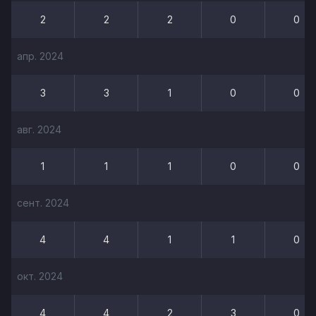
2
2
2
0
0
апр. 2024
3
3
1
0
0
авг. 2024
1
1
1
0
0
сент. 2024
4
4
1
1
0
окт. 2024
4
4
2
3
0