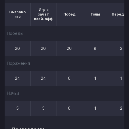
Игр в
Сыграно
зачет
Побед
Голы
Передач
игр
плей-офф
Победы
26
26
26
8
2
Поражения
24
24
0
1
1
Ничьи
5
5
0
1
2