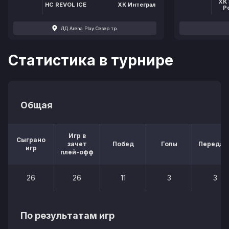
ХК 
НС REVOL ICE
ХК Интеграл
Р
ЛД Arena Play Север тр.
Статистика в турнире
Общая
Игр в
Сыграно
зачет
Побед
Голы
Передач
игр
плей-офф
26
26
11
3
3
По результатам игр