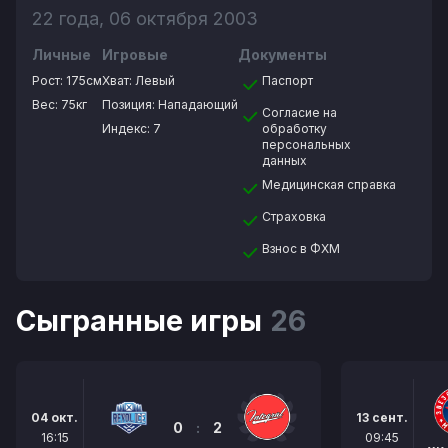
22 года, 06 октября 2003
Личные
Игровые
Документы
Рост:
175см
Хват:
Левый
Паспорт
Вес:
75кг
Позиция:
Нападающий
Согласие на
Индекс: 7
обработку
персональных
данных
Медицинская справка
Страховка
Взнос в ФХМ
Сыгранные игры
26
04 окт.
13 сент.
0
:
2
16:15
09:45