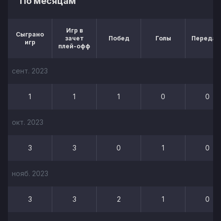
По месяцам
Игр в
Сыграно
зачет
Побед
Голы
Передач
игр
плей-офф
сент. 2023
1
1
1
0
0
окт. 2023
3
3
0
1
0
нояб. 2023
3
3
2
1
0