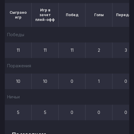
Игр в
Сыграно
зачет
Побед
Голы
Передач
игр
плей-офф
Победы
11
11
11
2
3
Поражения
10
10
0
1
0
Ничьи
5
5
0
0
0