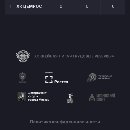
1
ХК ЦЕМРОС
0
0
0
ХОККЕЙНАЯ ЛИГА «ТРУДОВЫЕ РЕЗЕРВЫ»
Политика конфиденциальности