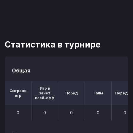
Статистика в турнире
Общая
Игр в
Сыграно
зачет
Побед
Голы
Передач
игр
плей-офф
0
0
0
0
0