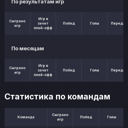
По результатам игр
Игр в
Сыграно
зачет
Побед
Голы
Передач
игр
плей-офф
По месяцам
Игр в
Сыграно
зачет
Побед
Голы
Передач
игр
плей-офф
Статистика по командам
Сыграно
Команда
Побед
Голы
игр