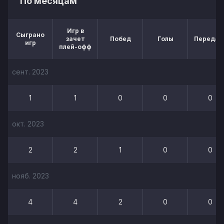
По месяцам
Игр в
Сыграно
зачет
Побед
Голы
Передач
игр
плей-офф
сент. 2023
1
1
0
0
0
окт. 2023
2
2
1
0
0
нояб. 2023
4
4
2
0
0