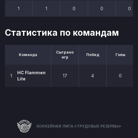
1
1
0
0
0
Статистика по командам
Сыграно
Команда
Побед
Голы
игр
HC Flammen
1
17
4
0
Lite
ХОККЕЙНАЯ ЛИГА «ТРУДОВЫЕ РЕЗЕРВЫ»