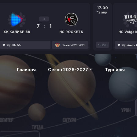
17:00
12 апр.
3
7
:
1
ХК КАЛИБР 89
HC ROCKETS
HC Volga
LIVE
ЛД Шайба
Сезон 2025-2026
ЛД Arena P
Главная
Сезон 2026-2027
Турниры