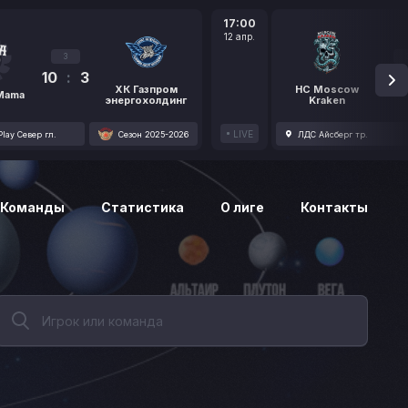
17:00
12 апр.
3
10
:
3
1
ХК Газпром
HC Moscow
 Mama
энергохолдинг
Kraken
LIVE
lay Север гл.
Сезон 2025-2026
ЛДС Айсберг тр.
Команды
Статистика
О лиге
Контакты