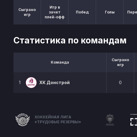
Игр в
Сыграно
зачет
Побед
Голы
Пер
игр
плей-офф
Статистика по командам
Сыграно
Команда
игр
1
ХК Донстрой
0
ХОККЕЙНАЯ ЛИГА
«ТРУДОВЫЕ РЕЗЕРВЫ»