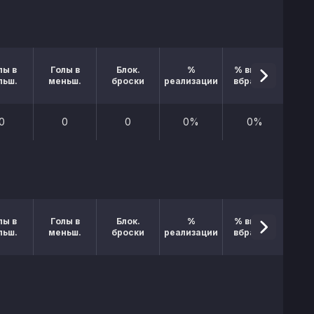
лы в
Голы в
Блок.
%
% выигр.
льш.
меньш.
броски
реализации
вбрасыв.
0
0
0
0%
0%
лы в
Голы в
Блок.
%
% выигр.
льш.
меньш.
броски
реализации
вбрасыв.