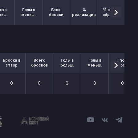
лы в
Голы в
Блок.
%
% выигр.
льш.
меньш.
броски
реализации
вбрасыв.
Броски в
Всего
Голы в
Голы в
Блок.
створ
бросков
больш.
меньш.
броски
0
0
0
0
0