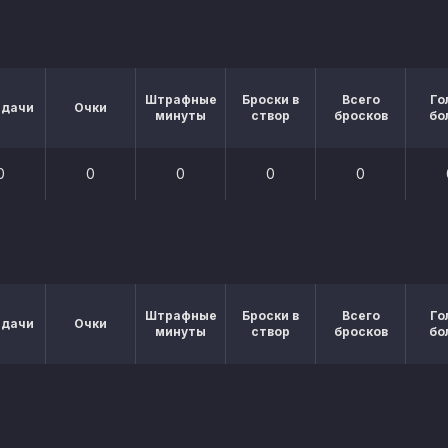
Штрафные
Броски в
Всего
Го
едачи
Очки
минуты
створ
бросков
бо
0
0
0
0
0
Штрафные
Броски в
Всего
Го
едачи
Очки
минуты
створ
бросков
бо