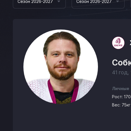
Сезон 2026-2027
Сезон 2026-2027
Соб
41 год,
Личные
Рост:
17
Вес:
75кг