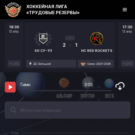
ХОККЕЙНАЯ ЛИГА
«ТРУДОВЫЕ РЕЗЕРВЫ»
18:30
17:30
12 апр.
12 апр.
3
2
:
1
ХК СУ-111
HC RED ROCKETS
LIVE
LIVE
ДС Большой
Сезон 2025-2026
Гимн
3:05
Сезон