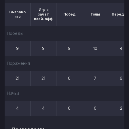
Игр в
Сыграно
зачет
Побед
Голы
Передач
игр
плей-офф
Победы
9
9
9
10
4
Поражения
21
21
0
7
6
Ничьи
4
4
0
0
2