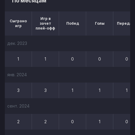
По месяцам
Игр в
Сыграно
зачет
Побед
Голы
Передач
игр
плей-офф
дек. 2023
1
1
0
0
0
янв. 2024
3
3
1
1
1
сент. 2024
2
2
0
1
0