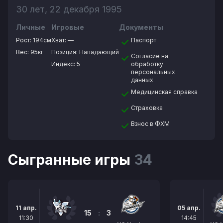
30 лет, 22 декабря 1995
Личные
Игровые
Документы
Рост:
194см
Хват:
—
Паспорт
Вес:
95кг
Позиция:
Нападающий
Согласие на
Индекс: 5
обработку
персональных
данных
Медицинская справка
Страховка
Взнос в ФХМ
Сыгранные игры
34
11 апр.
05 апр.
15
:
3
11:30
14:45