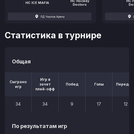
HC Hockey
HC 
HC ICE MAFIA
Doctors
Do
ЛД Чкалов Арена
Статистика в турнире
Общая
Игр в
Сыграно
зачет
Побед
Голы
Передач
игр
плей-офф
34
34
9
17
12
По результатам игр