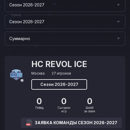
Сезон 2026-2027
Турнир
Сезон 2026-2027
Суммарно
НС REVOL ICE
Москва
27 игроков
Сезон 2026-2027
0
0
0
Побед
Сыграно
Шайб
игр
за сезон
ЗАЯВКА КОМАНДЫ СЕЗОН 2026-2027