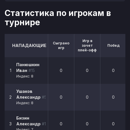
Статистика по игрокам в
турнире
Игр в
Сыграно
НАПАДАЮЩИЕ
зачет
Побед
игр
плей-офф
Панюшкин
1
Иван
#15
0
0
0
Индекс: 8
Ушаков
2
Александр
#57
0
0
0
Индекс: 8
Бизин
3
Александр
#14
0
0
0
Индекс: 7